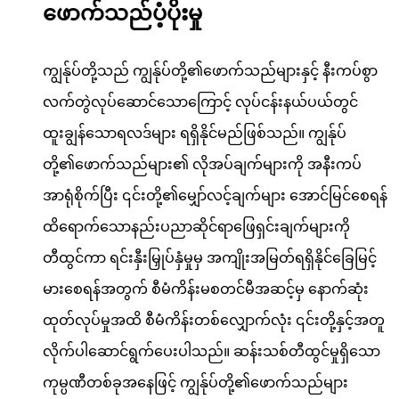
ဖောက်သည်ပံ့ပိုးမှု
ကျွန်ုပ်တို့သည် ကျွန်ုပ်တို့၏ဖောက်သည်များနှင့် နီးကပ်စွာ
လက်တွဲလုပ်ဆောင်သောကြောင့် လုပ်ငန်းနယ်ပယ်တွင်
ထူးချွန်သောရလဒ်များ ရရှိနိုင်မည်ဖြစ်သည်။ ကျွန်ုပ်
တို့၏ဖောက်သည်များ၏ လိုအပ်ချက်များကို အနီးကပ်
အာရုံစိုက်ပြီး ၎င်းတို့၏မျှော်လင့်ချက်များ အောင်မြင်စေရန်
ထိရောက်သောနည်းပညာဆိုင်ရာဖြေရှင်းချက်များကို
တီထွင်ကာ ရင်းနှီးမြှုပ်နှံမှုမှ အကျိုးအမြတ်ရရှိနိုင်ခြေမြင့်
မားစေရန်အတွက် စီမံကိန်းမစတင်မီအဆင့်မှ နောက်ဆုံး
ထုတ်လုပ်မှုအထိ စီမံကိန်းတစ်လျှောက်လုံး ၎င်းတို့နှင့်အတူ
လိုက်ပါဆောင်ရွက်ပေးပါသည်။ ဆန်းသစ်တီထွင်မှုရှိသော
ကုမ္ပဏီတစ်ခုအနေဖြင့် ကျွန်ုပ်တို့၏ဖောက်သည်များ