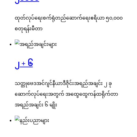
ထုတ်လုပ်ရေးစက်ရုံတည်ဆောက်ရေးဧရိယာ ၅၀,၀၀၀
စတုရန်းမီတာ
၂ + ၆
သတ္တုဗေဒအင်ဂျင်နီယာဒီဇိုင်းအရည်အချင်း ၂ ခု
ဆောက်လုပ်ရေးအတွက် အထွေထွေကန်ထရိုက်တာ
အရည်အချင်း ၆ မျိုး