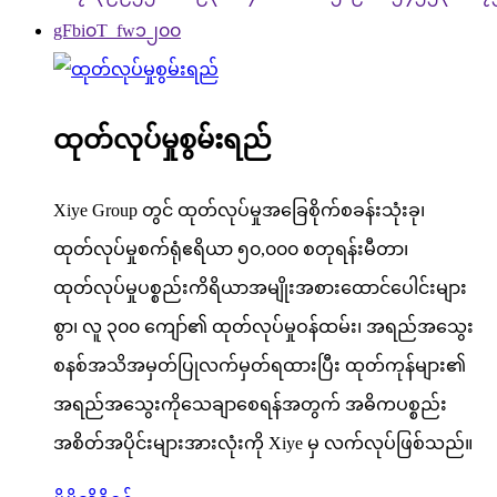
ထုတ်လုပ်မှုစွမ်းရည်
Xiye Group တွင် ထုတ်လုပ်မှုအခြေစိုက်စခန်းသုံးခု၊
ထုတ်လုပ်မှုစက်ရုံဧရိယာ ၅၀,၀၀၀ စတုရန်းမီတာ၊
ထုတ်လုပ်မှုပစ္စည်းကိရိယာအမျိုးအစားထောင်ပေါင်းများ
စွာ၊ လူ ၃၀၀ ကျော်၏ ထုတ်လုပ်မှုဝန်ထမ်း၊ အရည်အသွေး
စနစ်အသိအမှတ်ပြုလက်မှတ်ရထားပြီး ထုတ်ကုန်များ၏
အရည်အသွေးကိုသေချာစေရန်အတွက် အဓိကပစ္စည်း
အစိတ်အပိုင်းများအားလုံးကို Xiye မှ လက်လုပ်ဖြစ်သည်။