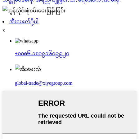
အီးမေးလ်ပို့ပါ
x
+၀၀၈၆-၁၈၀၉၁၆၀၉၉၂၀
global-trade@xiyegroup.com