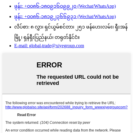
ဖုန်း: +၀၀၈၆-၁၈၀၉၁၆၀၉၉၂၀ (Wechat/WhatsApp)
ဖုန်း: +၀၀၈၆-၁၈၁၉၂၃၆၆၉၃၁ (Wechat/WhatsApp)
လိပ်စာ: ၈ လွှာ၊ ရှင်ယွမ်စင်တာ၊ ၂၅၁ ဖန်ဟေးလမ်း၊ ရှီးအန်
မြို့၊ ရှန်ရှီးပြည်နယ်၊ တရုတ်နိုင်ငံ။
E-mail: global-trade@xiyegroup.com