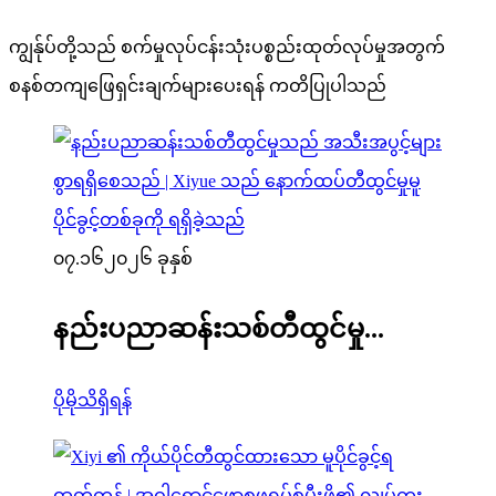
ကျွန်ုပ်တို့သည် စက်မှုလုပ်ငန်းသုံးပစ္စည်းထုတ်လုပ်မှုအတွက်
စနစ်တကျဖြေရှင်းချက်များပေးရန် ကတိပြုပါသည်
၀၇.၁၆
၂၀၂၆ ခုနှစ်
နည်းပညာဆန်းသစ်တီထွင်မှု...
ပိုမိုသိရှိရန်