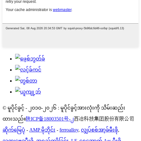
© မူပိုင်ခွင့် - ၂၀၁၀-၂၀၂၆ : မူပိုင်ခွင့်အားလုံးကို သိမ်းဆည်း
ထားသည်။
陕ICP备18003501号-၂
西冶科技集团股份有限公司
ဆိုက်မြေပုံ
-
AMP မိုဘိုင်း
-
ferroalloy
,
လျှပ်စစ်အာ့ခ်မီးဖို
,
သတ္တုဗေဒမီးဖို
,
အရည်ကျိုခြင်း
,
LF
,
ရေအောက် Arc မီးဖို
,