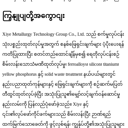
ကြှနျုပျတို့အကွောငျး
Xiye Metallurgy Technology Group Co., Ltd. သည် စက်မှုလုပ်ငန်း
သုံးပစ္စည်းထုတ်လုပ်မှုအတွက် စနစ်ဖြေရှင်းချက်များ ပံ့ပိုးပေးရန်
ကတိပြုထားပြီး စတင်တည်ထောင်ချိန်မှစ၍ ရေတိုလုပ်ငန်းစဉ်
စိမ်းလန်းသောသံမဏိထုတ်လုပ်မှု၊ ferroalloys၊ silicon၊ titanium၊
yellow phosphorus နှင့် solid waste treatment နယ်ပယ်များတွင်
နည်းပညာထုတ်ကုန်များနှင့် ဖြေရှင်းချက်များကို စဉ်ဆက်မပြတ်
တီထွင်ထုတ်လုပ်ခဲ့ပြီး အသုံးပြုသူ၏မျှော်လင့်ချက်ဝန်ဆောင်မှု
နည်းလမ်းကို ပြန်လည်ပုံဖော်ခဲ့သည်။ Xiye နှင့်
၎င်း၏လုပ်ဖော်ကိုင်ဖက်များသည် စိမ်းလန်းပြီး ဉာဏ်ရည်
ထက်မြက်သောခေတ်ကို ဖွင့်လှစ်ရန်၊ ကျွန်ုပ်တို့၏အသုံးပြုသူများ