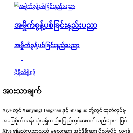
အမှိုက်စွန့်ပစ်ခြင်းနည်းပညာ
အမှိုက်စွန့်ပစ်ခြင်းနည်းပညာ
ပိုမိုသိရှိရန်
အားသာချက်
Xiye တွင် Xianyang၊ Tangshan နှင့် Shangluo တို့တွင် ထုတ်လုပ်မှု
အခြေစိုက်စခန်းသုံးခုရှိသည်။ ပြည်တွင်းဖောက်သည်များအပြင်
Xiye ၏နည်းပညာသည် မလေးရှား၊ အင်ဒိုနီးရှား၊ ဖိလစ်ပိုင်၊ ယူဂန်