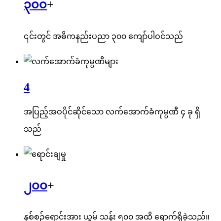
၃၀၀
+
၎င်းတွင် အဓိကနည်းပညာ ၃၀၀ ကျော်ပါဝင်သည်
4
အပြည့်အဝပိုင်ဆိုင်သော လက်အောက်ခံကုမ္ပဏီ ၄ ခု ရှိ
သည်
၂၀၀
+
နှစ်စဉ်ရောင်းအား ယွမ် သန်း ၅၀၀ အထိ ရောက်ရှိခဲ့သည်။