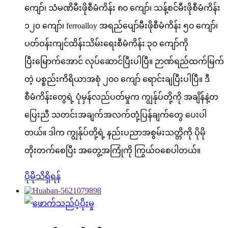
ကျော်၊ သံမဏိမီးဖိုစီမံကိန်း ၈၀ ကျော်၊ သန့်စင်မီးဖိုစီမံကိန်း
၁၂၀ ကျော်၊ ferroalloy အရည်ပျော်မီးဖိုစီမံကိန်း ၅၀ ကျော်၊
ပတ်ဝန်းကျင်ထိန်းသိမ်းရေးစီမံကိန်း ၃၀ ကျော်ကို
ပြီးမြောက်အောင် လုပ်ဆောင်ပြီးပါပြီ။ ဉာဏ်ရည်ထက်မြက်
တဲ့ ပစ္စည်းကိရိယာအစုံ ၂၀၀ ကျော် ရောင်းချပြီးပါပြီ။ ဒီ
စီမံကိန်းတွေရဲ့ ပုံမှန်လည်ပတ်မှုက ကျွန်ုပ်တို့ကို အချိန်နဲ့တ
ပြေးညီ သတင်းအချက်အလက်တုံ့ပြန်ချက်တွေ ပေးပါ
တယ်။ ဒါက ကျွန်ုပ်တို့ရဲ့ နည်းပညာအစွမ်းသတ္တိကို ပိုမို
တိုးတက်စေပြီး အတွေ့အကြုံကို ကြွယ်ဝစေပါတယ်။
ပိုမိုသိရှိရန်