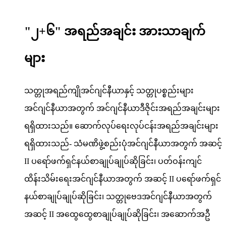
"၂+၆" အရည်အချင်း အားသာချက်
များ
သတ္တုအရည်ကျိုအင်ဂျင်နီယာနှင့် သတ္တုပစ္စည်းများ
အင်ဂျင်နီယာအတွက် အင်ဂျင်နီယာဒီဇိုင်းအရည်အချင်းများ
ရရှိထားသည်။ ဆောက်လုပ်ရေးလုပ်ငန်းအရည်အချင်းများ
ရရှိထားသည်- သံမဏိဖွဲ့စည်းပုံအင်ဂျင်နီယာအတွက် အဆင့်
II ပရော်ဖက်ရှင်နယ်စာချုပ်ချုပ်ဆိုခြင်း၊ ပတ်ဝန်းကျင်
ထိန်းသိမ်းရေးအင်ဂျင်နီယာအတွက် အဆင့် II ပရော်ဖက်ရှင်
နယ်စာချုပ်ချုပ်ဆိုခြင်း၊ သတ္တုဗေဒအင်ဂျင်နီယာအတွက်
အဆင့် II အထွေထွေစာချုပ်ချုပ်ဆိုခြင်း၊ အဆောက်အဦ