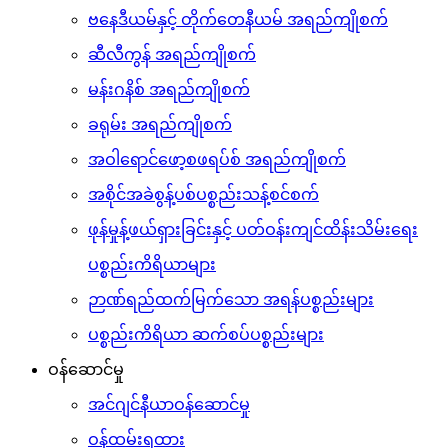
ဗနေဒီယမ်နှင့် တိုက်တေနီယမ် အရည်ကျိုစက်
ဆီလီကွန် အရည်ကျိုစက်
မန်းဂနိစ် အရည်ကျိုစက်
ခရုမ်း အရည်ကျိုစက်
အဝါရောင်ဖော့စဖရပ်စ် အရည်ကျိုစက်
အစိုင်အခဲစွန့်ပစ်ပစ္စည်းသန့်စင်စက်
ဖုန်မှုန့်ဖယ်ရှားခြင်းနှင့် ပတ်ဝန်းကျင်ထိန်းသိမ်းရေး
ပစ္စည်းကိရိယာများ
ဉာဏ်ရည်ထက်မြက်သော အရန်ပစ္စည်းများ
ပစ္စည်းကိရိယာ ဆက်စပ်ပစ္စည်းများ
ဝန်ဆောင်မှု
အင်ဂျင်နီယာဝန်ဆောင်မှု
ဝန်ထမ်းရထား