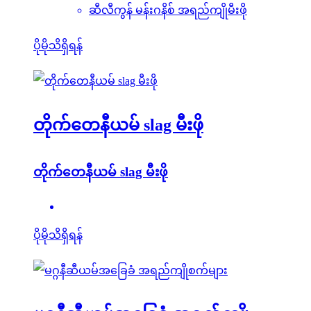
ဆီလီကွန် မန်းဂနိစ် အရည်ကျိုမီးဖို
ပိုမိုသိရှိရန်
တိုက်တေနီယမ် slag မီးဖို
တိုက်တေနီယမ် slag မီးဖို
ပိုမိုသိရှိရန်