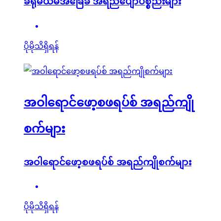
ခရိုမီယမ်အခြေခံ အရည်ပျော်ပစ္စည်းများ
ပိုမိုသိရှိရန်
အဝါရောင်ဖော့စဖရပ်စ် အရည်ကျို
စက်များ
အဝါရောင်ဖော့စဖရပ်စ် အရည်ကျိုစက်များ
ပိုမိုသိရှိရန်