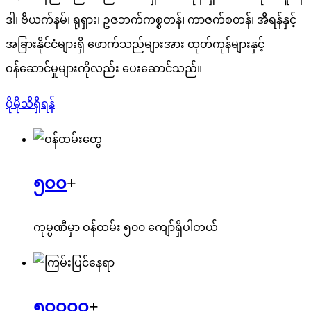
ဒါ၊ ဗီယက်နမ်၊ ရုရှား၊ ဥဇဘက်ကစ္စတန်၊ ကာဇက်စတန်၊ အီရန်နှင့်
အခြားနိုင်ငံများရှိ ဖောက်သည်များအား ထုတ်ကုန်များနှင့်
ဝန်ဆောင်မှုများကိုလည်း ပေးဆောင်သည်။
ပိုမိုသိရှိရန်
၅၀၀
+
ကုမ္ပဏီမှာ ဝန်ထမ်း ၅၀၀ ကျော်ရှိပါတယ်
၅၀၀၀၀
+