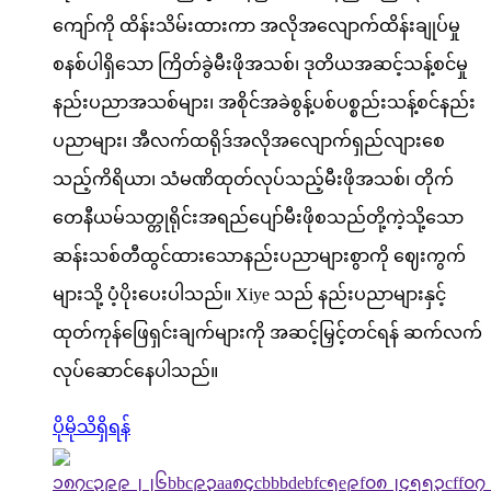
ကျော်ကို ထိန်းသိမ်းထားကာ အလိုအလျောက်ထိန်းချုပ်မှု
စနစ်ပါရှိသော ကြိတ်ခွဲမီးဖိုအသစ်၊ ဒုတိယအဆင့်သန့်စင်မှု
နည်းပညာအသစ်များ၊ အစိုင်အခဲစွန့်ပစ်ပစ္စည်းသန့်စင်နည်း
ပညာများ၊ အီလက်ထရိုဒ်အလိုအလျောက်ရှည်လျားစေ
သည့်ကိရိယာ၊ သံမဏိထုတ်လုပ်သည့်မီးဖိုအသစ်၊ တိုက်
တေနီယမ်သတ္တုရိုင်းအရည်ပျော်မီးဖိုစသည်တို့ကဲ့သို့သော
ဆန်းသစ်တီထွင်ထားသောနည်းပညာများစွာကို ဈေးကွက်
များသို့ ပံ့ပိုးပေးပါသည်။ Xiye သည် နည်းပညာများနှင့်
ထုတ်ကုန်ဖြေရှင်းချက်များကို အဆင့်မြှင့်တင်ရန် ဆက်လက်
လုပ်ဆောင်နေပါသည်။
ပိုမိုသိရှိရန်