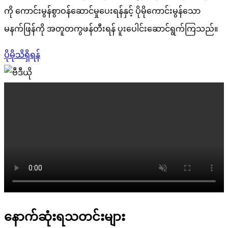
ကို ကောင်းမွန်စွာဝန်ဆောင်မှုပေးရန်နှင့် ပိုမိုကောင်းမွန်သော
မနက်ဖြန်ကို အတူတကွဖန်တီးရန် ပူးပေါင်းဆောင်ရွက်ကြသည်။
ပိုမိုသိရှိရန်
နောက်ဆုံးရသတင်းများ