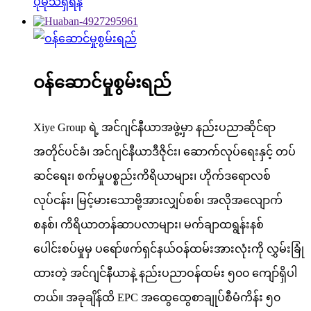
ပိုမိုသိရှိရန်
ဝန်ဆောင်မှုစွမ်းရည်
Xiye Group ရဲ့ အင်ဂျင်နီယာအဖွဲ့မှာ နည်းပညာဆိုင်ရာ
အတိုင်ပင်ခံ၊ အင်ဂျင်နီယာဒီဇိုင်း၊ ဆောက်လုပ်ရေးနှင့် တပ်
ဆင်ရေး၊ စက်မှုပစ္စည်းကိရိယာများ၊ ဟိုက်ဒရောလစ်
လုပ်ငန်း၊ မြင့်မားသောဗို့အားလျှပ်စစ်၊ အလိုအလျောက်
စနစ်၊ ကိရိယာတန်ဆာပလာများ၊ မက်ချာထရွန်းနစ်
ပေါင်းစပ်မှုမှ ပရော်ဖက်ရှင်နယ်ဝန်ထမ်းအားလုံးကို လွှမ်းခြုံ
ထားတဲ့ အင်ဂျင်နီယာနဲ့ နည်းပညာဝန်ထမ်း ၅၀၀ ကျော်ရှိပါ
တယ်။ အခုချိန်ထိ EPC အထွေထွေစာချုပ်စီမံကိန်း ၅၀