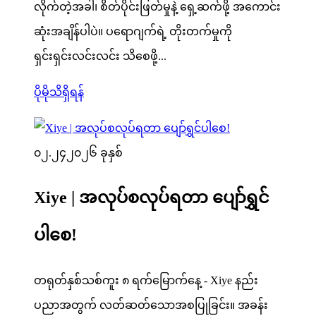
လိုက်တဲ့အခါ၊ စိတ်ပိုင်းဖြတ်မှုနဲ့ ရှေ့ဆက်ဖို့ အကောင်း
ဆုံးအချိန်ပါပဲ။ ပရောဂျက်ရဲ့ တိုးတက်မှုကို
ရှင်းရှင်းလင်းလင်း သိစေဖို့...
ပိုမိုသိရှိရန်
၀၂.၂၄
၂၀၂၆ ခုနှစ်
Xiye | အလုပ်စလုပ်ရတာ ပျော်ရွှင်
ပါစေ!
တရုတ်နှစ်သစ်ကူး ၈ ရက်မြောက်နေ့ - Xiye နည်း
ပညာအတွက် လတ်ဆတ်သောအစပြုခြင်း။ အခန်း