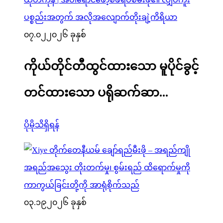
၀၇.၀၂
၂၀၂၆ ခုနှစ်
ကိုယ်တိုင်တီထွင်ထားသော မူပိုင်ခွင့်
တင်ထားသော ပရိုဆက်ဆာ...
ပိုမိုသိရှိရန်
၀၃.၁၉
၂၀၂၆ ခုနှစ်