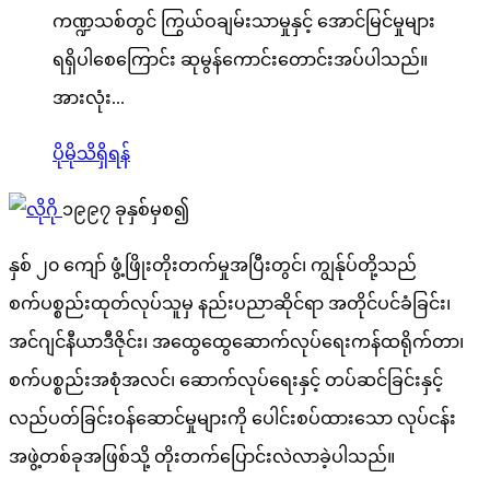
ကဏ္ဍသစ်တွင် ကြွယ်ဝချမ်းသာမှုနှင့် အောင်မြင်မှုများ
ရရှိပါစေကြောင်း ဆုမွန်ကောင်းတောင်းအပ်ပါသည်။
အားလုံး...
ပိုမိုသိရှိရန်
၁၉၉၇ ခုနှစ်မှစ၍
နှစ် ၂၀ ကျော် ဖွံ့ဖြိုးတိုးတက်မှုအပြီးတွင်၊ ကျွန်ုပ်တို့သည်
စက်ပစ္စည်းထုတ်လုပ်သူမှ နည်းပညာဆိုင်ရာ အတိုင်ပင်ခံခြင်း၊
အင်ဂျင်နီယာဒီဇိုင်း၊ အထွေထွေဆောက်လုပ်ရေးကန်ထရိုက်တာ၊
စက်ပစ္စည်းအစုံအလင်၊ ဆောက်လုပ်ရေးနှင့် တပ်ဆင်ခြင်းနှင့်
လည်ပတ်ခြင်းဝန်ဆောင်မှုများကို ပေါင်းစပ်ထားသော လုပ်ငန်း
အဖွဲ့တစ်ခုအဖြစ်သို့ တိုးတက်ပြောင်းလဲလာခဲ့ပါသည်။