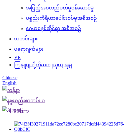
အပြည့်အဝလည်ပတ်မှုဝန်ဆောင်မှု
ပစ္စည်းကိရိယာပေါင်းစပ်မှုအစီအစဉ်
ဂေဟစနစ်ဆိုင်ရာ အစီအစဉ်
သတင်းများ
ပရောဂျက်များ
VR
ကြှနျုပျတို့ကိုဆကျသှယျရနျ
Chinese
English