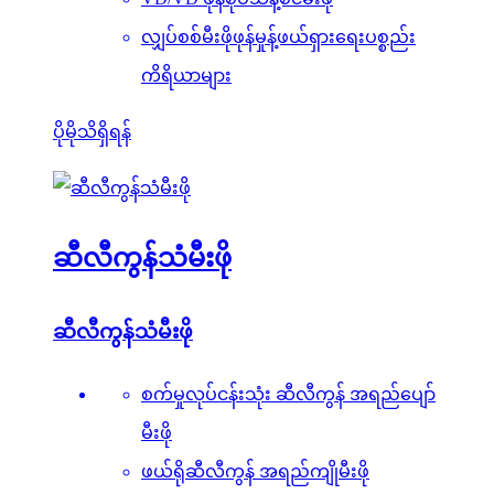
လျှပ်စစ်မီးဖိုဖုန်မှုန့်ဖယ်ရှားရေးပစ္စည်း
ကိရိယာများ
ပိုမိုသိရှိရန်
ဆီလီကွန်သံမီးဖို
ဆီလီကွန်သံမီးဖို
စက်မှုလုပ်ငန်းသုံး ဆီလီကွန် အရည်ပျော်
မီးဖို
ဖယ်ရိုဆီလီကွန် အရည်ကျိုမီးဖို