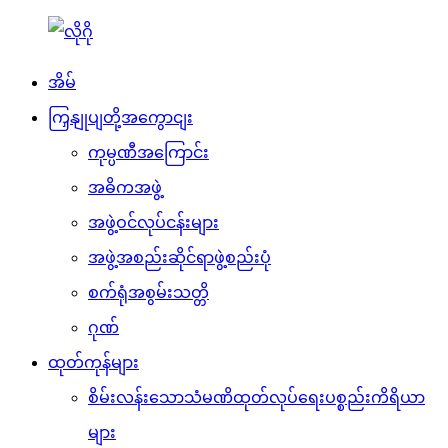
အိမ်
ကြှနျုပျတို့အကွောငျး
ကုမ္ပဏီအကြောင်း
အဓိကအဖွဲ့
အဖွဲ့ဝင်လုပ်ငန်းများ
အဖွဲ့အစည်းဆိုင်ရာဖွဲ့စည်းပုံ
စက်ရုံအစွမ်းသတ္တိ
ဂုဏ်
ထုတ်ကုန်များ
စိမ်းလန်းသောသံမဏိထုတ်လုပ်ရေးပစ္စည်းကိရိယာ
များ