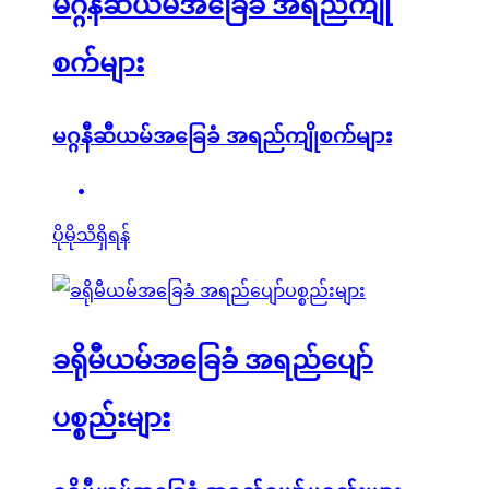
မဂ္ဂနီဆီယမ်အခြေခံ အရည်ကျို
စက်များ
မဂ္ဂနီဆီယမ်အခြေခံ အရည်ကျိုစက်များ
ပိုမိုသိရှိရန်
ခရိုမီယမ်အခြေခံ အရည်ပျော်
ပစ္စည်းများ