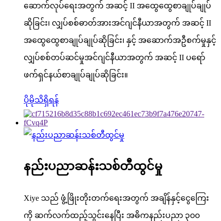
ဆောက်လုပ်ရေးအတွက် အဆင့် II အထွေထွေစာချုပ်ချုပ်
ဆိုခြင်း၊ လျှပ်စစ်ဓာတ်အားအင်ဂျင်နီယာအတွက် အဆင့် II
အထွေထွေစာချုပ်ချုပ်ဆိုခြင်း၊ နှင့် အဆောက်အဦစက်မှုနှင့်
လျှပ်စစ်တပ်ဆင်မှုအင်ဂျင်နီယာအတွက် အဆင့် II ပရော်
ဖက်ရှင်နယ်စာချုပ်ချုပ်ဆိုခြင်း။
ပိုမိုသိရှိရန်
နည်းပညာဆန်းသစ်တီထွင်မှု
Xiye သည် ဖွံ့ဖြိုးတိုးတက်ရေးအတွက် အချိန်နှင့်ငွေကြေး
ကို ဆက်လက်ထည့်သွင်းနေပြီး အဓိကနည်းပညာ ၃၀၀