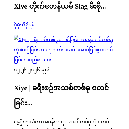
Xiye တိုက်တေနီယမ် Slag မီးဖို...
ပိုမိုသိရှိရန်
၀၂.၂၆
၂၀၂၆ ခုနှစ်
Xiye | ခရီးစဉ်အသစ်တစ်ခု စတင်
ခြင်း...
နွေဦးရာသီဟာ အခန်းကဏ္ဍအသစ်တစ်ခုကို စတင်