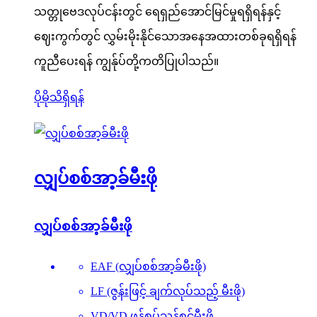
သတ္တုဗေဒလုပ်ငန်းတွင် ရေရှည်အောင်မြင်မှုရရှိရန်နှင့်
ဈေးကွက်တွင် လွှမ်းမိုးနိုင်သောအနေအထားတစ်ခုရရှိရန်
ကူညီပေးရန် ကျွန်ုပ်တို့ကတိပြုပါသည်။
ပိုမိုသိရှိရန်
လျှပ်စစ်အာ့ခ်မီးဖို
လျှပ်စစ်အာ့ခ်မီးဖို
EAF (လျှပ်စစ်အာ့ခ်မီးဖို)
LF (ဇွန်းဖြင့် ချက်လုပ်သည့် မီးဖို)
VD/VD ဖုန်စုပ်သန့်စင်မီးဖို