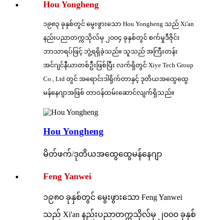
Hou Yongheng
၁၉၈၃ ခုနှစ်တွင် မွေးဖွားသော Hou Yongheng သည် Xi'an
နည်းပညာတက္ကသိုလ်မှ ၂၀၀၄ ခုနှစ်တွင် စက်မှုဒီဇိုင်း
ဘာသာရပ်ဖြင့် ဘွဲ့ရရှိခဲ့သည်။ သူသည် အကြီးတန်း
အင်ဂျင်နီယာတစ်ဦးဖြစ်ပြီး လက်ရှိတွင် Xiye Tech Group
Co., Ltd တွင် အရောင်းဒါရိုက်တာနှင့် ဒုတိယအထွေထွေ
မန်နေဂျာအဖြစ် တာဝန်ထမ်းဆောင်လျက်ရှိသည်။
Hou Yongheng
မိတ်ဖက်/ဒုတိယအထွေထွေမန်နေဂျာ
Feng Yanwei
၁၉၈၀ ခုနှစ်တွင် မွေးဖွားသော Feng Yanwei
သည် Xi'an နည်းပညာတက္ကသိုလ်မှ ၂၀၀၀ ခုနှစ်