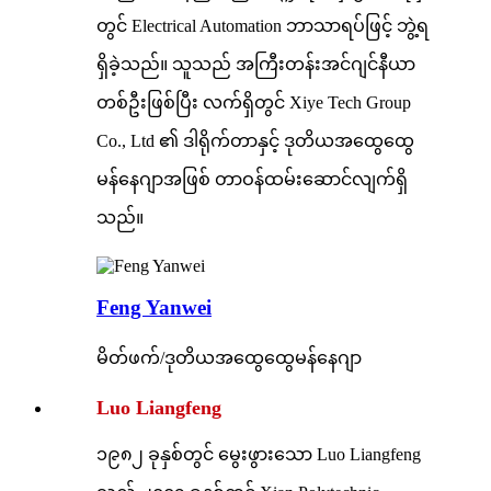
တွင် Electrical Automation ဘာသာရပ်ဖြင့် ဘွဲ့ရ
ရှိခဲ့သည်။ သူသည် အကြီးတန်းအင်ဂျင်နီယာ
တစ်ဦးဖြစ်ပြီး လက်ရှိတွင် Xiye Tech Group
Co., Ltd ၏ ဒါရိုက်တာနှင့် ဒုတိယအထွေထွေ
မန်နေဂျာအဖြစ် တာဝန်ထမ်းဆောင်လျက်ရှိ
သည်။
Feng Yanwei
မိတ်ဖက်/ဒုတိယအထွေထွေမန်နေဂျာ
Luo Liangfeng
၁၉၈၂ ခုနှစ်တွင် မွေးဖွားသော Luo Liangfeng