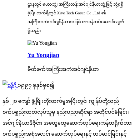
ဌာနတွင် မဟာဘွဲ့၊ အကြီးတန်းအင်ဂျင်နီယာဘွဲ့ဖြင့် ဘွဲ့ရရှိ
ခဲ့ပြီး လက်ရှိတွင် Xiye Tech Group Co., Ltd ၏
အကြီးအကဲအင်ဂျင်နီယာအဖြစ် တာဝန်ထမ်းဆောင်လျက်
ရှိသည်။
Yu Yongjian
မိတ်ဖက်/အကြီးအကဲအင်ဂျင်နီယာ
၁၉၉၇ ခုနှစ်မှစ၍
နှစ် ၂၀ ကျော် ဖွံ့ဖြိုးတိုးတက်မှုအပြီးတွင်၊ ကျွန်ုပ်တို့သည်
စက်ပစ္စည်းထုတ်လုပ်သူမှ နည်းပညာဆိုင်ရာ အတိုင်ပင်ခံခြင်း၊
အင်ဂျင်နီယာဒီဇိုင်း၊ အထွေထွေဆောက်လုပ်ရေးကန်ထရိုက်တာ၊
စက်ပစ္စည်းအစုံအလင်၊ ဆောက်လုပ်ရေးနှင့် တပ်ဆင်ခြင်းနှင့်