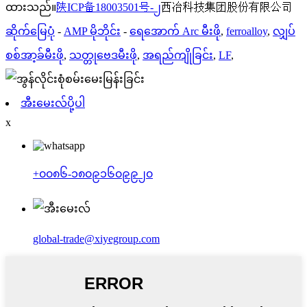
ထားသည်။
陕ICP备18003501号-၂
西冶科技集团股份有限公司
ဆိုက်မြေပုံ
-
AMP မိုဘိုင်း
-
ရေအောက် Arc မီးဖို
,
ferroalloy
,
လျှပ်
စစ်အာ့ခ်မီးဖို
,
သတ္တုဗေဒမီးဖို
,
အရည်ကျိုခြင်း
,
LF
,
အီးမေးလ်ပို့ပါ
x
+၀၀၈၆-၁၈၀၉၁၆၀၉၉၂၀
global-trade@xiyegroup.com