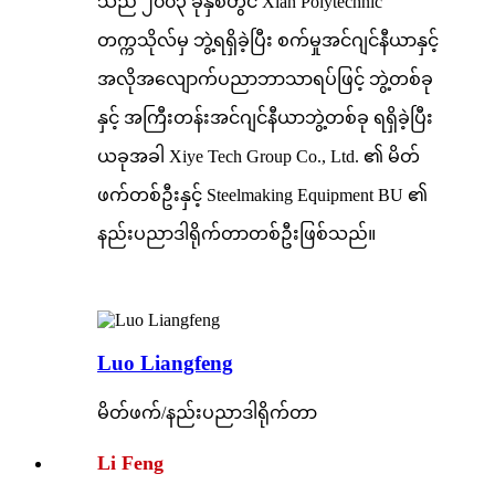
သည် ၂၀၀၃ ခုနှစ်တွင် Xian Polytechnic
တက္ကသိုလ်မှ ဘွဲ့ရရှိခဲ့ပြီး စက်မှုအင်ဂျင်နီယာနှင့်
အလိုအလျောက်ပညာဘာသာရပ်ဖြင့် ဘွဲ့တစ်ခု
နှင့် အကြီးတန်းအင်ဂျင်နီယာဘွဲ့တစ်ခု ရရှိခဲ့ပြီး
ယခုအခါ Xiye Tech Group Co., Ltd. ၏ မိတ်
ဖက်တစ်ဦးနှင့် Steelmaking Equipment BU ၏
နည်းပညာဒါရိုက်တာတစ်ဦးဖြစ်သည်။
Luo Liangfeng
မိတ်ဖက်/နည်းပညာဒါရိုက်တာ
Li Feng