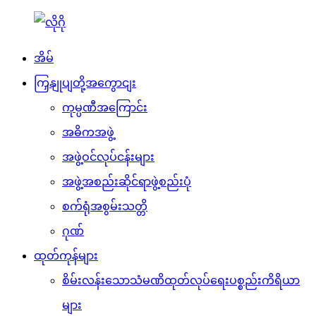
အိမ်
ကြှနျုပျတို့အကွောငျး
ကုမ္ပဏီအကြောင်း
အဓိကအဖွဲ့
အဖွဲ့ဝင်လုပ်ငန်းများ
အဖွဲ့အစည်းဆိုင်ရာဖွဲ့စည်းပုံ
စက်ရုံအစွမ်းသတ္တိ
ဂုဏ်
ထုတ်ကုန်များ
စိမ်းလန်းသောသံမဏိထုတ်လုပ်ရေးပစ္စည်းကိရိယာ
များ