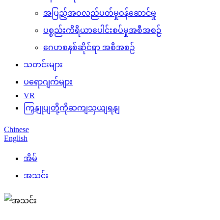
အပြည့်အဝလည်ပတ်မှုဝန်ဆောင်မှု
ပစ္စည်းကိရိယာပေါင်းစပ်မှုအစီအစဉ်
ဂေဟစနစ်ဆိုင်ရာ အစီအစဉ်
သတင်းများ
ပရောဂျက်များ
VR
ကြှနျုပျတို့ကိုဆကျသှယျရနျ
Chinese
English
အိမ်
အသင်း