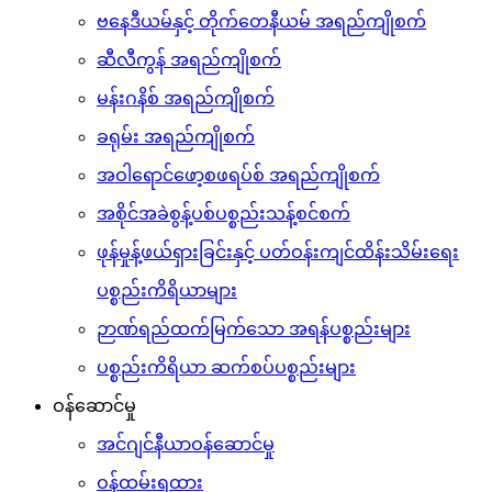
ဗနေဒီယမ်နှင့် တိုက်တေနီယမ် အရည်ကျိုစက်
ဆီလီကွန် အရည်ကျိုစက်
မန်းဂနိစ် အရည်ကျိုစက်
ခရုမ်း အရည်ကျိုစက်
အဝါရောင်ဖော့စဖရပ်စ် အရည်ကျိုစက်
အစိုင်အခဲစွန့်ပစ်ပစ္စည်းသန့်စင်စက်
ဖုန်မှုန့်ဖယ်ရှားခြင်းနှင့် ပတ်ဝန်းကျင်ထိန်းသိမ်းရေး
ပစ္စည်းကိရိယာများ
ဉာဏ်ရည်ထက်မြက်သော အရန်ပစ္စည်းများ
ပစ္စည်းကိရိယာ ဆက်စပ်ပစ္စည်းများ
ဝန်ဆောင်မှု
အင်ဂျင်နီယာဝန်ဆောင်မှု
ဝန်ထမ်းရထား