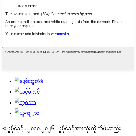
© မူပိုင်ခွင့် - ၂၀၁၀-၂၀၂၆ : မူပိုင်ခွင့်အားလုံးကို သိမ်းဆည်း