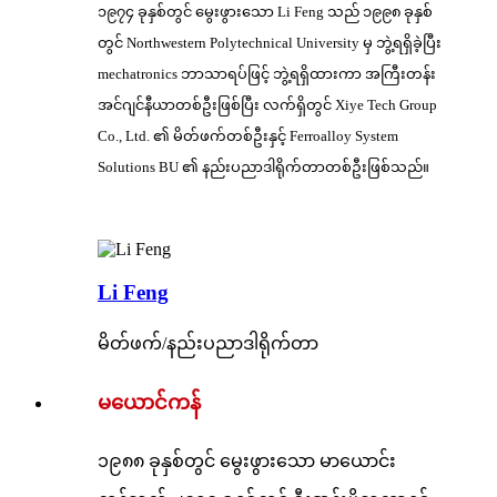
၁၉၇၄ ခုနှစ်တွင် မွေးဖွားသော Li Feng သည် ၁၉၉၈ ခုနှစ်
တွင် Northwestern Polytechnical University မှ ဘွဲ့ရရှိခဲ့ပြီး
mechatronics ဘာသာရပ်ဖြင့် ဘွဲ့ရရှိထားကာ အကြီးတန်း
အင်ဂျင်နီယာတစ်ဦးဖြစ်ပြီး လက်ရှိတွင် Xiye Tech Group
Co., Ltd. ၏ မိတ်ဖက်တစ်ဦးနှင့် Ferroalloy System
Solutions BU ၏ နည်းပညာဒါရိုက်တာတစ်ဦးဖြစ်သည်။
Li Feng
မိတ်ဖက်/နည်းပညာဒါရိုက်တာ
မယောင်ကန်
၁၉၈၈ ခုနှစ်တွင် မွေးဖွားသော မာယောင်း