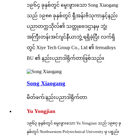
၁၉၆၄ ခုနှစ်တွင် မွေးဖွားသော Song Xiaogang
သည် ၁၉၈၈ ခုနှစ်တွင် ရှီအန်းဗိသုကာနှင့်နည်း
ပညာတက္ကသိုလ်၏ သတ္တုဗေဒဌာနမှ ဘွဲ့၊
အကြီးတန်းအင်ဂျင်နီယာဘွဲ့ ရရှိခဲ့ပြီး လက်ရှိ
တွင် Xiye Tech Group Co., Ltd ၏ ferroalloys
BU ၏ နည်းပညာဒါရိုက်တာဖြစ်သည်။
Song Xiaogang
မိတ်ဖက်/နည်းပညာဒါရိုက်တာ
Yu Yongjian
၁၉၆၃ ခုနှစ်တွင် မွေးဖွားသော Yu Yongjian သည် ၁၉၈၇ ခု
နှစ်တွင် Northwestern Polytechnical University မှ ပစ္စည်း