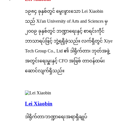
၁၉၈၄ ခုနှစ်တွင် မွေးဖွားသော Lei Xiaobin
သည် Xi'an University of Arts and Sciences မှ
၂၀၀၉ ခုနှစ်တွင် ဘဏ္ဍာရေးနှင့် စာရင်းကိုင်
ဘာသာရပ်ဖြင့် ဘွဲ့ရရှိခဲ့သည်။ လက်ရှိတွင် Xiye
Tech Group Co., Ltd ၏ ဒါရိုက်တာ၊ ဘုတ်အဖွဲ့
အတွင်းရေးမှူးနှင့် CFO အဖြစ် တာဝန်ထမ်း
ဆောင်လျက်ရှိသည်။
Lei Xiaobin
ဒါရိုက်တာ/ဘဏ္ဍာရေးအရာရှိချုပ်