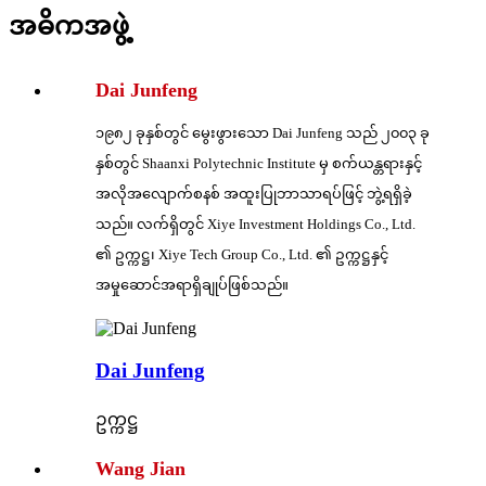
အဓိကအဖွဲ့
Dai Junfeng
၁၉၈၂ ခုနှစ်တွင် မွေးဖွားသော Dai Junfeng သည် ၂၀၀၃ ခု
နှစ်တွင် Shaanxi Polytechnic Institute မှ စက်ယန္တရားနှင့်
အလိုအလျောက်စနစ် အထူးပြုဘာသာရပ်ဖြင့် ဘွဲ့ရရှိခဲ့
သည်။ လက်ရှိတွင် Xiye Investment Holdings Co., Ltd.
၏ ဥက္ကဋ္ဌ၊ Xiye Tech Group Co., Ltd. ၏ ဥက္ကဋ္ဌနှင့်
အမှုဆောင်အရာရှိချုပ်ဖြစ်သည်။
Dai Junfeng
ဥက္ကဋ္ဌ
Wang Jian