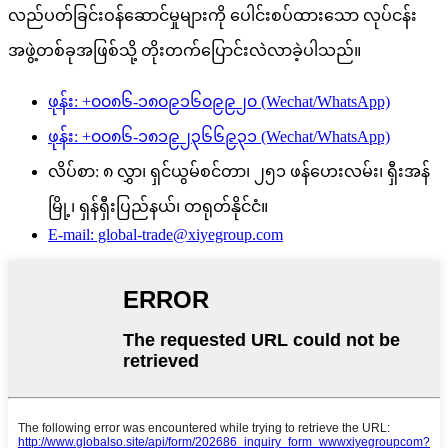
လည်ပတ်ခြင်းဝန်ဆောင်မှုများကို ပေါင်းစပ်ထားသော လုပ်ငန်း
အဖွဲ့တစ်ခုအဖြစ်သို့ တိုးတက်ပြောင်းလဲလာခဲ့ပါသည်။
ဖုန်း: +၀၀၈၆-၁၈၀၉၁၆၀၉၉၂၀ (Wechat/WhatsApp)
ဖုန်း: +၀၀၈၆-၁၈၁၉၂၃၆၆၉၃၁ (Wechat/WhatsApp)
လိပ်စာ: ၈ လွှာ၊ ရှင်ယွမ်စင်တာ၊ ၂၅၁ ဖန်ဟေးလမ်း၊ ရှီးအန်
မြို့၊ ရှန်ရှီးပြည်နယ်၊ တရုတ်နိုင်ငံ။
E-mail: global-trade@xiyegroup.com