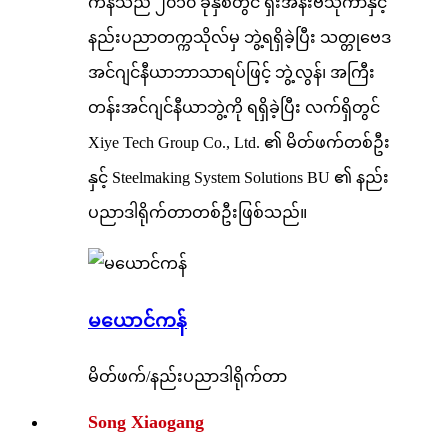
ကန်သည် ၂၀၁၀ ခုနှစ်တွင် ရှီးအန်းဗိသုကာနှင့်
နည်းပညာတက္ကသိုလ်မှ ဘွဲ့ရရှိခဲ့ပြီး သတ္တုဗေဒ
အင်ဂျင်နီယာဘာသာရပ်ဖြင့် ဘွဲ့လွန်၊ အကြီး
တန်းအင်ဂျင်နီယာဘွဲ့ကို ရရှိခဲ့ပြီး လက်ရှိတွင်
Xiye Tech Group Co., Ltd. ၏ မိတ်ဖက်တစ်ဦး
နှင့် Steelmaking System Solutions BU ၏ နည်း
ပညာဒါရိုက်တာတစ်ဦးဖြစ်သည်။
မယောင်ကန်
မိတ်ဖက်/နည်းပညာဒါရိုက်တာ
Song Xiaogang