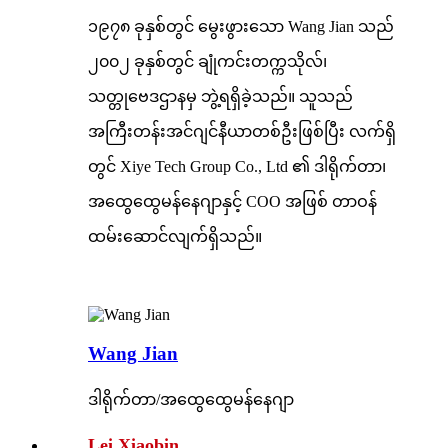
၁၉၇၈ ခုနှစ်တွင် မွေးဖွားသော Wang Jian သည်
၂၀၀၂ ခုနှစ်တွင် ချုံကင်းတက္ကသိုလ်၊
သတ္တုဗေဒဌာနမှ ဘွဲ့ရရှိခဲ့သည်။ သူသည်
အကြီးတန်းအင်ဂျင်နီယာတစ်ဦးဖြစ်ပြီး လက်ရှိ
တွင် Xiye Tech Group Co., Ltd ၏ ဒါရိုက်တာ၊
အထွေထွေမန်နေဂျာနှင့် COO အဖြစ် တာဝန်
ထမ်းဆောင်လျက်ရှိသည်။
Wang Jian
ဒါရိုက်တာ/အထွေထွေမန်နေဂျာ
Lei Xiaobin