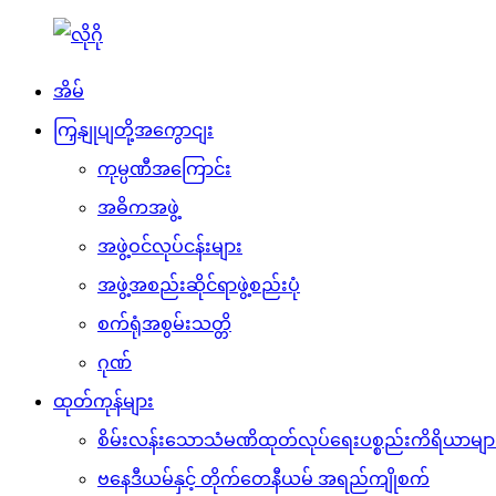
အိမ်
ကြှနျုပျတို့အကွောငျး
ကုမ္ပဏီအကြောင်း
အဓိကအဖွဲ့
အဖွဲ့ဝင်လုပ်ငန်းများ
အဖွဲ့အစည်းဆိုင်ရာဖွဲ့စည်းပုံ
စက်ရုံအစွမ်းသတ္တိ
ဂုဏ်
ထုတ်ကုန်များ
စိမ်းလန်းသောသံမဏိထုတ်လုပ်ရေးပစ္စည်းကိရိယာမျာ
ဗနေဒီယမ်နှင့် တိုက်တေနီယမ် အရည်ကျိုစက်