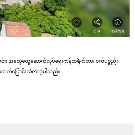
ီယာဒီဇိုင်း၊ အထွေထွေဆောက်လုပ်ရေးကန်ထရိုက်တာ၊ စက်ပစ္စည်း
တိုးတက်ပြောင်းလဲလာခဲ့ပါသည်။