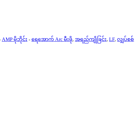
-
AMP မိုဘိုင်း
-
ရေအောက် Arc မီးဖို
,
အရည်ကျိုခြင်း
,
LF
,
လျှပ်စစ်