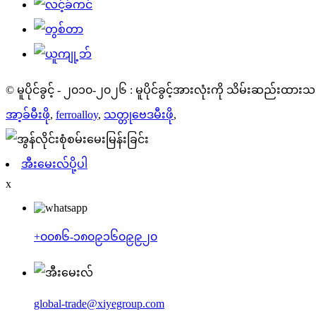
© မူပိုင်ခွင့် - ၂၀၁၀-၂၀၂၆ : မူပိုင်ခွင့်အားလုံးကို သိမ်းဆည်းထား
အာ့ခ်မီးဖို
,
ferroalloy
,
သတ္တုဗေဒမီးဖို
,
အီးမေးလ်ပို့ပါ
x
+၀၀၈၆-၁၈၀၉၁၆၀၉၉၂၀
global-trade@xiyegroup.com