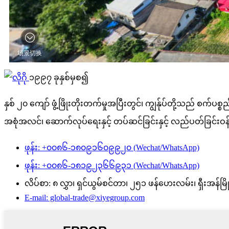
၁၉၉၇ ခုနှစ်မှစ၍
နှစ် ၂၀ ကျော် ဖွံ့ဖြိုးတိုးတက်မှုအပြီးတွင်၊ ကျွန်ုပ်တို့သည် စ
အစုံအလင်၊ ဆောက်လုပ်ရေးနှင့် တပ်ဆင်ခြင်းနှင့် လည်ပတ်ခြင်းဝန်
ဖုန်း: +၀၀၈၆-၁၈၀၉၁၆၀၉၉၂၀ (Wechat/WhatsApp)
ဖုန်း: +၀၀၈၆-၁၈၁၉၂၃၆၆၉၃၁ (Wechat/WhatsApp)
လိပ်စာ: ၈ လွှာ၊ ရှင်ယွမ်စင်တာ၊ ၂၅၁ ဖန်ဟေးလမ်း၊ ရှီးအန်မြို့၊
E-mail: global-trade@xiyegroup.com