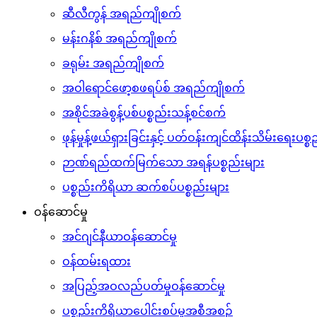
ဆီလီကွန် အရည်ကျိုစက်
မန်းဂနိစ် အရည်ကျိုစက်
ခရုမ်း အရည်ကျိုစက်
အဝါရောင်ဖော့စဖရပ်စ် အရည်ကျိုစက်
အစိုင်အခဲစွန့်ပစ်ပစ္စည်းသန့်စင်စက်
ဖုန်မှုန့်ဖယ်ရှားခြင်းနှင့် ပတ်ဝန်းကျင်ထိန်းသိမ်းရေးပစ
ဉာဏ်ရည်ထက်မြက်သော အရန်ပစ္စည်းများ
ပစ္စည်းကိရိယာ ဆက်စပ်ပစ္စည်းများ
ဝန်ဆောင်မှု
အင်ဂျင်နီယာဝန်ဆောင်မှု
ဝန်ထမ်းရထား
အပြည့်အဝလည်ပတ်မှုဝန်ဆောင်မှု
ပစ္စည်းကိရိယာပေါင်းစပ်မှုအစီအစဉ်