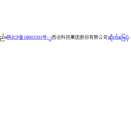
သည်။
陕ICP备18003501号-၂
西冶科技集团股份有限公司
ဆိုက်မြေပုံ