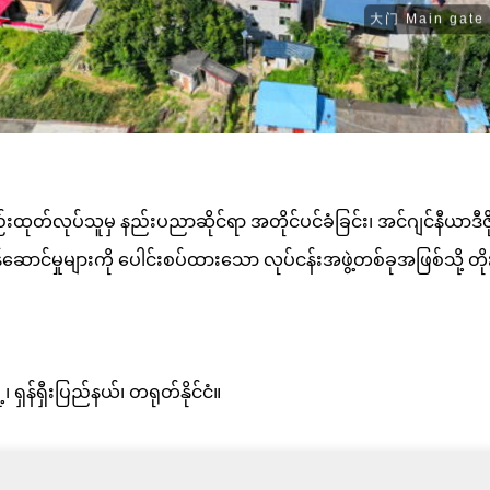
က်ပစ္စည်းထုတ်လုပ်သူမှ နည်းပညာဆိုင်ရာ အတိုင်ပင်ခံခြင်း၊ အင်ဂျင်န
ဆောင်မှုများကို ပေါင်းစပ်ထားသော လုပ်ငန်းအဖွဲ့တစ်ခုအဖြစ်သို့ 
 ရှန်ရှီးပြည်နယ်၊ တရုတ်နိုင်ငံ။