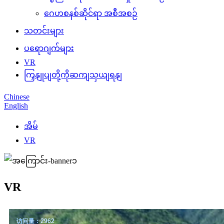
ဂေဟစနစ်ဆိုင်ရာ အစီအစဉ်
သတင်းများ
ပရောဂျက်များ
VR
ကြှနျုပျတို့ကိုဆကျသှယျရနျ
Chinese
English
အိမ်
VR
VR