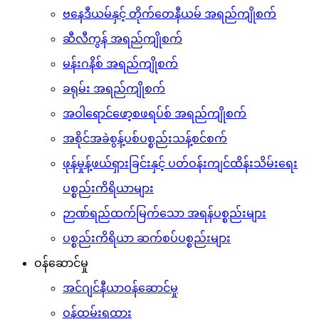
ဗနေဒီယမ်နှင့် တိုက်တေနီယမ် အရည်ကျိုစက်
ဆီလီကွန် အရည်ကျိုစက်
မန်းဂနိစ် အရည်ကျိုစက်
ခရုမ်း အရည်ကျိုစက်
အဝါရောင်ဖော့စဖရပ်စ် အရည်ကျိုစက်
အစိုင်အခဲစွန့်ပစ်ပစ္စည်းသန့်စင်စက်
ဖုန်မှုန့်ဖယ်ရှားခြင်းနှင့် ပတ်ဝန်းကျင်ထိန်းသိမ်းရေး
ပစ္စည်းကိရိယာများ
ဉာဏ်ရည်ထက်မြက်သော အရန်ပစ္စည်းများ
ပစ္စည်းကိရိယာ ဆက်စပ်ပစ္စည်းများ
ဝန်ဆောင်မှု
အင်ဂျင်နီယာဝန်ဆောင်မှု
ဝန်ထမ်းရထား