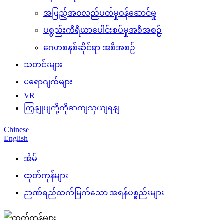
အပြည့်အဝလည်ပတ်မှုဝန်ဆောင်မှု
ပစ္စည်းကိရိယာပေါင်းစပ်မှုအစီအစဉ်
ဂေဟစနစ်ဆိုင်ရာ အစီအစဉ်
သတင်းများ
ပရောဂျက်များ
VR
ကြှနျုပျတို့ကိုဆကျသှယျရနျ
Chinese
English
အိမ်
ထုတ်ကုန်များ
ဉာဏ်ရည်ထက်မြက်သော အရန်ပစ္စည်းများ