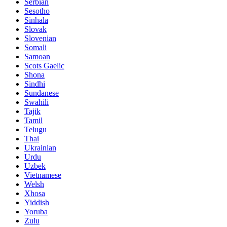
Serbian
Sesotho
Sinhala
Slovak
Slovenian
Somali
Samoan
Scots Gaelic
Shona
Sindhi
Sundanese
Swahili
Tajik
Tamil
Telugu
Thai
Ukrainian
Urdu
Uzbek
Vietnamese
Welsh
Xhosa
Yiddish
Yoruba
Zulu