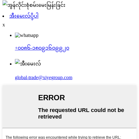
အီးမေးလ်ပို့ပါ
x
+၀၀၈၆-၁၈၀၉၁၆၀၉၉၂၀
global-trade@xiyegroup.com