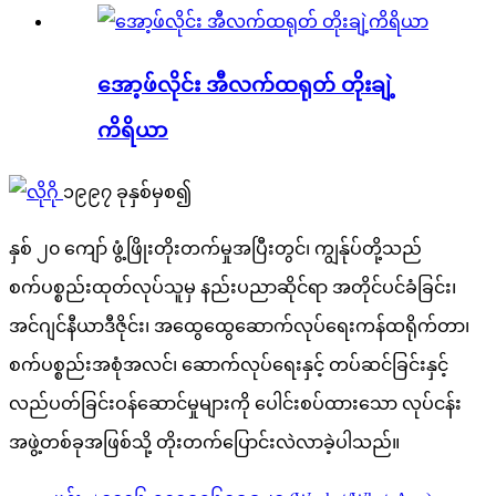
အော့ဖ်လိုင်း အီလက်ထရုတ် တိုးချဲ့
ကိရိယာ
၁၉၉၇ ခုနှစ်မှစ၍
နှစ် ၂၀ ကျော် ဖွံ့ဖြိုးတိုးတက်မှုအပြီးတွင်၊ ကျွန်ုပ်တို့သည်
စက်ပစ္စည်းထုတ်လုပ်သူမှ နည်းပညာဆိုင်ရာ အတိုင်ပင်ခံခြင်း၊
အင်ဂျင်နီယာဒီဇိုင်း၊ အထွေထွေဆောက်လုပ်ရေးကန်ထရိုက်တာ၊
စက်ပစ္စည်းအစုံအလင်၊ ဆောက်လုပ်ရေးနှင့် တပ်ဆင်ခြင်းနှင့်
လည်ပတ်ခြင်းဝန်ဆောင်မှုများကို ပေါင်းစပ်ထားသော လုပ်ငန်း
အဖွဲ့တစ်ခုအဖြစ်သို့ တိုးတက်ပြောင်းလဲလာခဲ့ပါသည်။