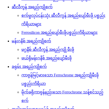
ဆီလီကွန် အရည်ကျိုစက်
စက်မှုလုပ်ငန်းသုံး ဆီလီကွန် အရည်ပျော်မီးဖို ပစ္စည်း
ကိရိယာများ
Ferrosilicon အရည်ပျော်မီးဖိုပစ္စည်းကိရိယာများ
မန်းဂနိစ် အရည်ကျိုစက်
မဂ္ဂနီစ် ဆီလီကွန် အရည်ကျို မီးဖို
ဖယ်ရိုမန်းဂနိစ် အရည်ပျော်မီးဖို
ခရုမ်း အရည်ကျိုစက်
ကာဗွန်မြင့်မားသော Ferrochrome အရည်ကျိုမီးဖို
ပစ္စည်းကိရိယာ
မိုက်ခရိုကာဗွန်နည်းသော Ferrochrome သန့်စင်သည့်
စက်