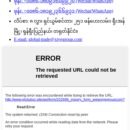
ဖုန်း: +၀၀၈၆-၁၈၀၉၁၆၀၉၉၂၀ (Wechat/WhatsApp)
ဖုန်း: +၀၀၈၆-၁၈၁၉၂၃၆၆၉၃၁ (Wechat/WhatsApp)
လိပ်စာ: ၈ လွှာ၊ ရှင်ယွမ်စင်တာ၊ ၂၅၁ ဖန်ဟေးလမ်း၊ ရှီးအန်
မြို့၊ ရှန်ရှီးပြည်နယ်၊ တရုတ်နိုင်ငံ။
E-mail: global-trade@xiyegroup.com