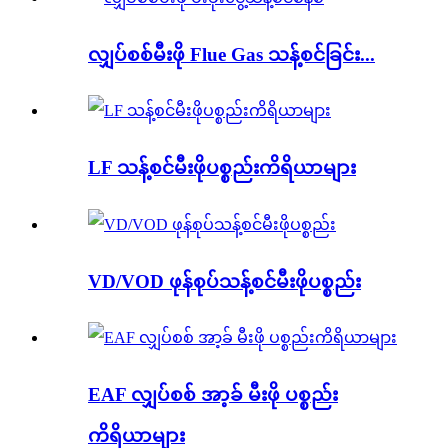
လျှပ်စစ်မီးဖို Flue Gas သန့်စင်ခြင်း...
LF သန့်စင်မီးဖိုပစ္စည်းကိရိယာများ
VD/VOD ဖုန်စုပ်သန့်စင်မီးဖိုပစ္စည်း
EAF လျှပ်စစ် အာ့ခ် မီးဖို ပစ္စည်း
ကိရိယာများ