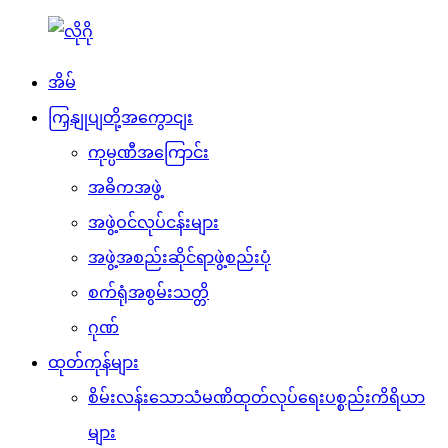
အိမ်
ကြှနျုပျတို့အကွောငျး
ကုမ္ပဏီအကြောင်း
အဓိကအဖွဲ့
အဖွဲ့ဝင်လုပ်ငန်းများ
အဖွဲ့အစည်းဆိုင်ရာဖွဲ့စည်းပုံ
စက်ရုံအစွမ်းသတ္တိ
ဂုဏ်
ထုတ်ကုန်များ
စိမ်းလန်းသောသံမဏိထုတ်လုပ်ရေးပစ္စည်းကိရိယာ
များ