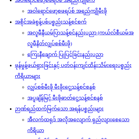
အဝါရောင်ဖော့စဖရပ်စ် အရည်ကျိုစက်
အဝါရောင်ဖော့စဖရပ်စ် အရည်ကျိုမီးဖို
အစိုင်အခဲစွန့်ပစ်ပစ္စည်းသန့်စင်စက်
အလူမီနီယမ်ပြာသန့်စင်နည်းပညာ (ကယ်လ်စီယမ်အ
လူမီနိတ်လျှပ်စစ်မီးဖို)
ကြေးနီချောက် ပြုပြင်ခြင်းနည်းပညာ
ဖုန်မှုန့်ဖယ်ရှားခြင်းနှင့် ပတ်ဝန်းကျင်ထိန်းသိမ်းရေးပစ္စည်း
ကိရိယာများ
လျှပ်စစ်မီးဖို မီးခိုးငွေ့သန့်စင်စနစ်
အပူချိန်မြင့် မီးဖိုဓာတ်ငွေ့သန့်စင်စနစ်
ဉာဏ်ရည်ထက်မြက်သော အရန်ပစ္စည်းများ
အီလက်ထရုဒ် အလိုအလျောက် ရှည်လျားစေသော
ကိရိယာ