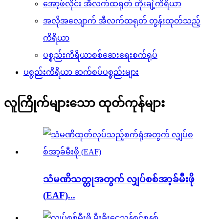
အော့ဖ်လိုင်း အီလက်ထရုတ် တိုးချဲ့ကိရိယာ
အလိုအလျောက် အီလက်ထရုတ် တွန်းထုတ်သည့်
ကိရိယာ
ပစ္စည်းကိရိယာစစ်ဆေးရေးစက်ရုပ်
ပစ္စည်းကိရိယာ ဆက်စပ်ပစ္စည်းများ
လူကြိုက်များသော ထုတ်ကုန်များ
သံမဏိသတ္တုအတွက် လျှပ်စစ်အာ့ခ်မီးဖို
(EAF)...