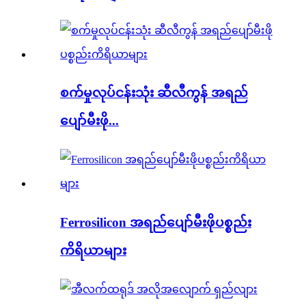
စက်မှုလုပ်ငန်းသုံး ဆီလီကွန် အရည်
ပျော်မီးဖို...
Ferrosilicon အရည်ပျော်မီးဖိုပစ္စည်း
ကိရိယာများ