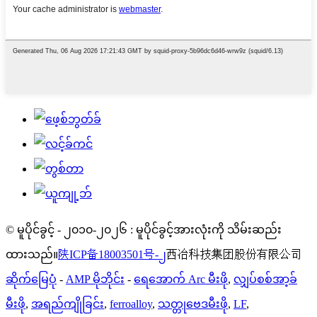
© မူပိုင်ခွင့် - ၂၀၁၀-၂၀၂၆ : မူပိုင်ခွင့်အားလုံးကို သိမ်းဆည်း
ထားသည်။
陕ICP备18003501号-၂
西冶科技集团股份有限公司
ဆိုက်မြေပုံ
-
AMP မိုဘိုင်း
-
ရေအောက် Arc မီးဖို
,
လျှပ်စစ်အာ့ခ်
မီးဖို
,
အရည်ကျိုခြင်း
,
ferroalloy
,
သတ္တုဗေဒမီးဖို
,
LF
,