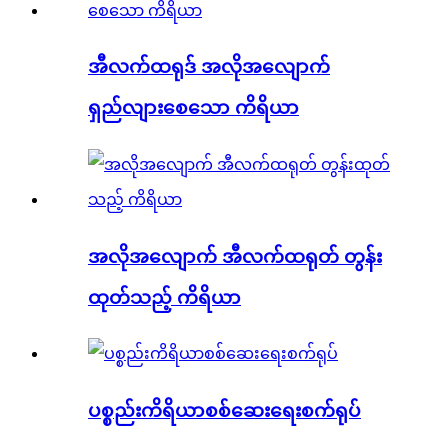
အီလက်ထရုဒ် အလိုအလျောက်
ရှည်လျားစေသော ကိရိယာ
အလိုအလျောက် အီလက်ထရုတ် တွန်း
ထုတ်သည့် ကိရိယာ
ပစ္စည်းကိရိယာစစ်ဆေးရေးစက်ရုပ်