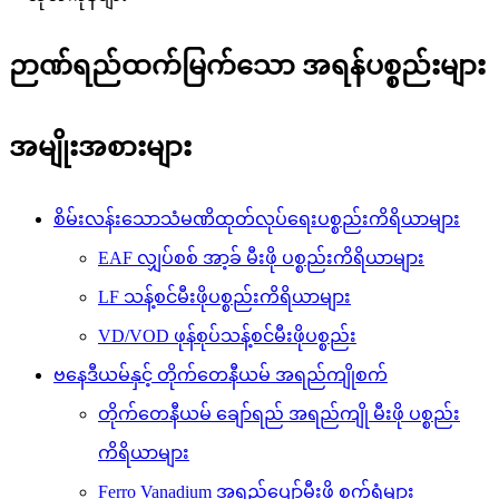
ဉာဏ်ရည်ထက်မြက်သော အရန်ပစ္စည်းများ
အမျိုးအစားများ
စိမ်းလန်းသောသံမဏိထုတ်လုပ်ရေးပစ္စည်းကိရိယာများ
EAF လျှပ်စစ် အာ့ခ် မီးဖို ပစ္စည်းကိရိယာများ
LF သန့်စင်မီးဖိုပစ္စည်းကိရိယာများ
VD/VOD ဖုန်စုပ်သန့်စင်မီးဖိုပစ္စည်း
ဗနေဒီယမ်နှင့် တိုက်တေနီယမ် အရည်ကျိုစက်
တိုက်တေနီယမ် ချော်ရည် အရည်ကျို မီးဖို ပစ္စည်း
ကိရိယာများ
Ferro Vanadium အရည်ပျော်မီးဖို စက်ရုံများ