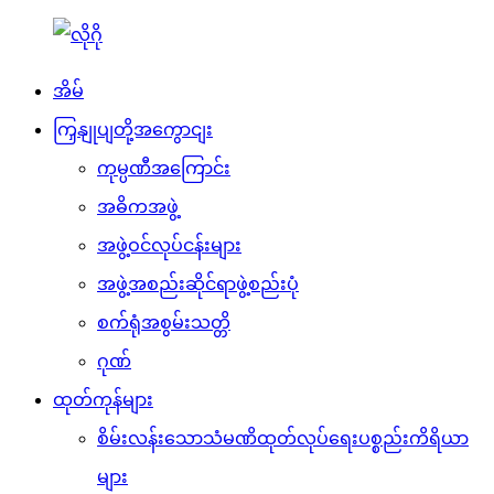
အိမ်
ကြှနျုပျတို့အကွောငျး
ကုမ္ပဏီအကြောင်း
အဓိကအဖွဲ့
အဖွဲ့ဝင်လုပ်ငန်းများ
အဖွဲ့အစည်းဆိုင်ရာဖွဲ့စည်းပုံ
စက်ရုံအစွမ်းသတ္တိ
ဂုဏ်
ထုတ်ကုန်များ
စိမ်းလန်းသောသံမဏိထုတ်လုပ်ရေးပစ္စည်းကိရိယာ
များ