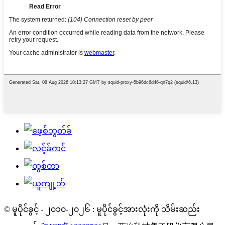
© မူပိုင်ခွင့် - ၂၀၁၀-၂၀၂၆ : မူပိုင်ခွင့်အားလုံးကို သိမ်းဆည်း