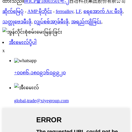
ထားသည်။
陕ICP备18003501号-၂
西冶科技集团股份有限公司
ဆိုက်မြေပုံ
-
AMP မိုဘိုင်း
-
ferroalloy
,
LF
,
ရေအောက် Arc မီးဖို
,
သတ္တုဗေဒမီးဖို
,
လျှပ်စစ်အာ့ခ်မီးဖို
,
အရည်ကျိုခြင်း
,
အီးမေးလ်ပို့ပါ
x
+၀၀၈၆-၁၈၀၉၁၆၀၉၉၂၀
global-trade@xiyegroup.com