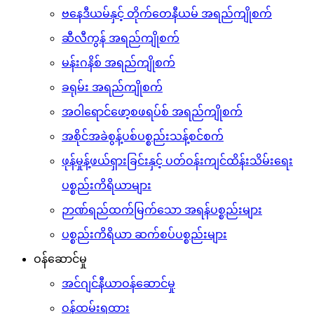
ဗနေဒီယမ်နှင့် တိုက်တေနီယမ် အရည်ကျိုစက်
ဆီလီကွန် အရည်ကျိုစက်
မန်းဂနိစ် အရည်ကျိုစက်
ခရုမ်း အရည်ကျိုစက်
အဝါရောင်ဖော့စဖရပ်စ် အရည်ကျိုစက်
အစိုင်အခဲစွန့်ပစ်ပစ္စည်းသန့်စင်စက်
ဖုန်မှုန့်ဖယ်ရှားခြင်းနှင့် ပတ်ဝန်းကျင်ထိန်းသိမ်းရေး
ပစ္စည်းကိရိယာများ
ဉာဏ်ရည်ထက်မြက်သော အရန်ပစ္စည်းများ
ပစ္စည်းကိရိယာ ဆက်စပ်ပစ္စည်းများ
ဝန်ဆောင်မှု
အင်ဂျင်နီယာဝန်ဆောင်မှု
ဝန်ထမ်းရထား