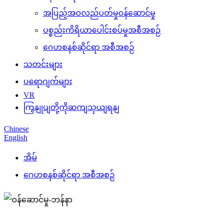
အပြည့်အဝလည်ပတ်မှုဝန်ဆောင်မှု
ပစ္စည်းကိရိယာပေါင်းစပ်မှုအစီအစဉ်
ဂေဟစနစ်ဆိုင်ရာ အစီအစဉ်
သတင်းများ
ပရောဂျက်များ
VR
ကြှနျုပျတို့ကိုဆကျသှယျရနျ
Chinese
English
အိမ်
ဂေဟစနစ်ဆိုင်ရာ အစီအစဉ်