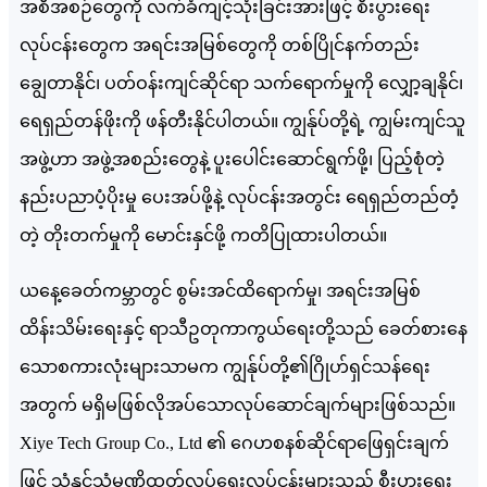
အစီအစဉ်တွေကို လက်ခံကျင့်သုံးခြင်းအားဖြင့် စီးပွားရေး
လုပ်ငန်းတွေက အရင်းအမြစ်တွေကို တစ်ပြိုင်နက်တည်း
ချွေတာနိုင်၊ ပတ်ဝန်းကျင်ဆိုင်ရာ သက်ရောက်မှုကို လျှော့ချနိုင်၊
ရေရှည်တန်ဖိုးကို ဖန်တီးနိုင်ပါတယ်။ ကျွန်ုပ်တို့ရဲ့ ကျွမ်းကျင်သူ
အဖွဲ့ဟာ အဖွဲ့အစည်းတွေနဲ့ ပူးပေါင်းဆောင်ရွက်ဖို့၊ ပြည့်စုံတဲ့
နည်းပညာပံ့ပိုးမှု ပေးအပ်ဖို့နဲ့ လုပ်ငန်းအတွင်း ရေရှည်တည်တံ့
တဲ့ တိုးတက်မှုကို မောင်းနှင်ဖို့ ကတိပြုထားပါတယ်။
ယနေ့ခေတ်ကမ္ဘာတွင် စွမ်းအင်ထိရောက်မှု၊ အရင်းအမြစ်
ထိန်းသိမ်းရေးနှင့် ရာသီဥတုကာကွယ်ရေးတို့သည် ခေတ်စားနေ
သောစကားလုံးများသာမက ကျွန်ုပ်တို့၏ဂြိုဟ်ရှင်သန်ရေး
အတွက် မရှိမဖြစ်လိုအပ်သောလုပ်ဆောင်ချက်များဖြစ်သည်။
Xiye Tech Group Co., Ltd ၏ ဂေဟစနစ်ဆိုင်ရာဖြေရှင်းချက်
ဖြင့် သံနှင့်သံမဏိထုတ်လုပ်ရေးလုပ်ငန်းများသည် စီးပွားရေး