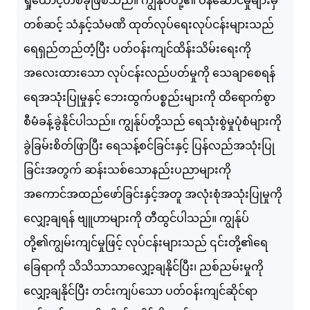
ရှုထောင့်တစ်ခုဖြစ်သည်။ ကျွန်ုပ်တို့၏ ဝန်ဆောင်မှုများမှ
တစ်ဆင့် သံနှင့်သံမဏိ ထုတ်လုပ်ရေးလုပ်ငန်းများသည်
ရေရှည်တည်တံ့ပြီး ပတ်ဝန်းကျင်ထိန်းသိမ်းရေးကို
အလေးထားသော လုပ်ငန်းလည်ပတ်မှုကို သေချာစေရန်
ရေအသုံးပြုမှုနှင့် ဘေးထွက်ပစ္စည်းများကို ထိရောက်စွာ
စီမံခန့်ခွဲနိုင်ပါသည်။ ကျွန်ုပ်တို့သည် ရေသုံးစွဲမှုပုံစံများကို
ခွဲခြမ်းစိတ်ဖြာပြီး ရေသန့်စင်ခြင်းနှင့် ပြန်လည်အသုံးပြု
ခြင်းအတွက် ဆန်းသစ်သောနည်းပညာများကို
အကောင်အထည်ဖော်ခြင်းနှင့်အတူ အလုံးစုံအသုံးပြုမှုကို
လျှော့ချရန် ဗျူဟာများကို တီထွင်ပါသည်။ ကျွန်ုပ်
တို့၏ကျွမ်းကျင်မှုဖြင့် လုပ်ငန်းများသည် ၎င်းတို့၏ရေ
ခြေရာကို သိသိသာသာလျှော့ချနိုင်ပြီး၊ ညစ်ညမ်းမှုကို
လျှော့ချနိုင်ပြီး တင်းကျပ်သော ပတ်ဝန်းကျင်ဆိုင်ရာ