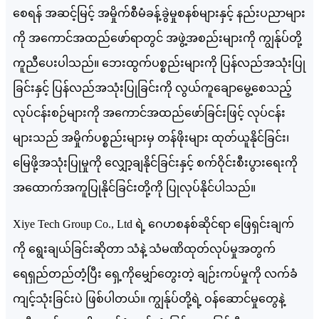
စေရန် အဆင့်မြင့် အမှိုက်စီမံခန့်ခွဲမှုစနစ်များနှင့် နည်းပညာများ
ကို အကောင်အထည်ဖော်ရာတွင် အဖွဲ့အစည်းများကို ကျွန်ုပ်တို့
ကူညီပေးပါသည်။ ဘေးထွက်ပစ္စည်းများကို ပြန်လည်အသုံးပြု
ခြင်းနှင့် ပြန်လည်အသုံးပြုခြင်းကို လွယ်ကူချောမွေ့စေသည့်
လုပ်ငန်းစဉ်များကို အကောင်အထည်ဖော်ခြင်းဖြင့် လုပ်ငန်း
များသည် အမှိုက်ပစ္စည်းများမှ တန်ဖိုးများ ထုတ်ယူနိုင်ခြင်း၊
မြေဖို့အသုံးပြုမှုကို လျှော့ချနိုင်ခြင်းနှင့် စက်ဝိုင်းစီးပွားရေးကို
အထောက်အကူပြုနိုင်ခြင်းတို့ကို ပြုလုပ်နိုင်ပါသည်။
Xiye Tech Group Co., Ltd ရဲ့ ဂေဟစနစ်ဆိုင်ရာ ဖြေရှင်းချက်
ကို ရွေးချယ်ခြင်းဆိုတာ သံနဲ့ သံမဏိထုတ်လုပ်မှုအတွက်
ရေရှည်တည်တံ့ပြီး ရှေ့ကိုမျှော်တွေးတဲ့ ချဉ်းကပ်မှုကို လက်ခံ
ကျင့်သုံးခြင်းပဲ ဖြစ်ပါတယ်။ ကျွန်ုပ်တို့ရဲ့ ဝန်ဆောင်မှုတွေနဲ့