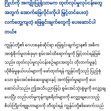
ဂြိုဟ်ကို အကျိုးပြုရုံသာမက ထုတ်လုပ်မှုလုပ်ငန်းတွေ
အတွက် အောက်ခြေလိုင်းကိုပါ မြှင့်တင်ပေးတဲ့
လက်တွေ့ကျတဲ့ ဖြေရှင်းချက်တွေကို ပေးဆောင်ပါ
တယ်။
ကျွန်ုပ်တို့၏ ဂေဟစနစ်ဆိုင်ရာ ဖြေရှင်းချက်ဌာန၏ အဓိက
အာရုံစိုက်မှုတစ်ခုမှာ စွမ်းအင်ထိရောက်မှုကို မြှင့်တင်ရန်ဖြစ်
သည်။ ထုတ်လုပ်မှုလုပ်ငန်းစဉ်များအတွင်း တိုးတက်မှုနှင့်
ယိုစိမ့်မှုနယ်ပယ်များကို ဖော်ထုတ်ရန် ကျွန်ုပ်တို့သည် ပြည့်စုံ
သော စွမ်းအင်စစ်ဆေးမှုများနှင့် အကဲဖြတ်မှုများကို ပေး
ဆောင်ပါသည်။ ဤအသိပညာဖြင့်၊ စွမ်းအင်သုံးစွဲမှုကို လျှော့ချ
ပေးပြီး လည်ပတ်မှုကုန်ကျစရိတ်များကို လျှော့ချပေးသည့်
စိတ်ကြိုက်ဗျူဟာများကို တီထွင်ရန် ကျွန်ုပ်တို့၏ဖောက်သည်