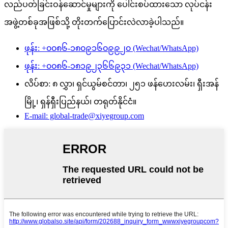
လည်ပတ်ခြင်းဝန်ဆောင်မှုများကို ပေါင်းစပ်ထားသော လုပ်ငန်း
အဖွဲ့တစ်ခုအဖြစ်သို့ တိုးတက်ပြောင်းလဲလာခဲ့ပါသည်။
ဖုန်း: +၀၀၈၆-၁၈၀၉၁၆၀၉၉၂၀ (Wechat/WhatsApp)
ဖုန်း: +၀၀၈၆-၁၈၁၉၂၃၆၆၉၃၁ (Wechat/WhatsApp)
လိပ်စာ: ၈ လွှာ၊ ရှင်ယွမ်စင်တာ၊ ၂၅၁ ဖန်ဟေးလမ်း၊ ရှီးအန်
မြို့၊ ရှန်ရှီးပြည်နယ်၊ တရုတ်နိုင်ငံ။
E-mail: global-trade@xiyegroup.com