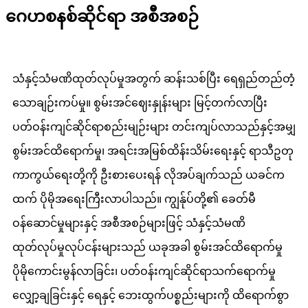
ဂေဟစနစ်ဆိုင်ရာ အစီအစဉ်
သံနှင့်သံမဏိထုတ်လုပ်မှုအတွက် ဆန်းသစ်ပြီး ရေရှည်တည်တံ့
သောချဉ်းကပ်မှု။ စွမ်းအင်ဈေးနှုန်းများ မြင့်တက်လာပြီး
ပတ်ဝန်းကျင်ဆိုင်ရာစည်းမျဉ်းများ တင်းကျပ်လာသည်နှင့်အမျှ
စွမ်းအင်ထိရောက်မှု၊ အရင်းအမြစ်ထိန်းသိမ်းရေးနှင့် ရာသီဥတု
ကာကွယ်ရေးတို့ကို ဦးစားပေးရန် လိုအပ်ချက်သည် ယခင်က
ထက် ပိုမိုအရေးကြီးလာပါသည်။ ကျွန်ုပ်တို့၏ ခေတ်မီ
ဝန်ဆောင်မှုများနှင့် အစီအစဉ်များဖြင့် သံနှင့်သံမဏိ
ထုတ်လုပ်မှုလုပ်ငန်းများသည် ယခုအခါ စွမ်းအင်ထိရောက်မှု
ပိုမိုကောင်းမွန်လာခြင်း၊ ပတ်ဝန်းကျင်ဆိုင်ရာသက်ရောက်မှု
လျှော့ချခြင်းနှင့် ရေနှင့် ဘေးထွက်ပစ္စည်းများကို ထိရောက်စွာ