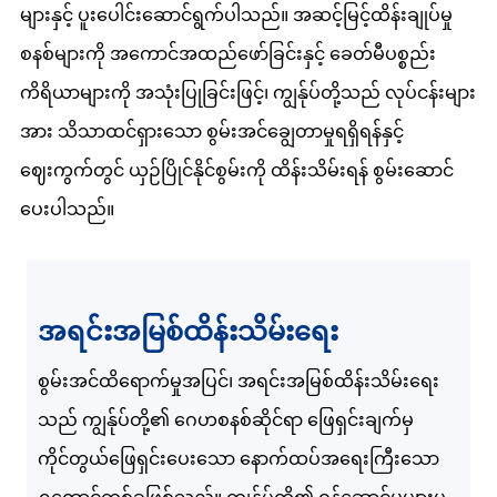
များနှင့် ပူးပေါင်းဆောင်ရွက်ပါသည်။ အဆင့်မြင့်ထိန်းချုပ်မှု
စနစ်များကို အကောင်အထည်ဖော်ခြင်းနှင့် ခေတ်မီပစ္စည်း
ကိရိယာများကို အသုံးပြုခြင်းဖြင့်၊ ကျွန်ုပ်တို့သည် လုပ်ငန်းများ
အား သိသာထင်ရှားသော စွမ်းအင်ချွေတာမှုရရှိရန်နှင့်
ဈေးကွက်တွင် ယှဉ်ပြိုင်နိုင်စွမ်းကို ထိန်းသိမ်းရန် စွမ်းဆောင်
ပေးပါသည်။
အရင်းအမြစ်ထိန်းသိမ်းရေး
စွမ်းအင်ထိရောက်မှုအပြင်၊ အရင်းအမြစ်ထိန်းသိမ်းရေး
သည် ကျွန်ုပ်တို့၏ ဂေဟစနစ်ဆိုင်ရာ ဖြေရှင်းချက်မှ
ကိုင်တွယ်ဖြေရှင်းပေးသော နောက်ထပ်အရေးကြီးသော