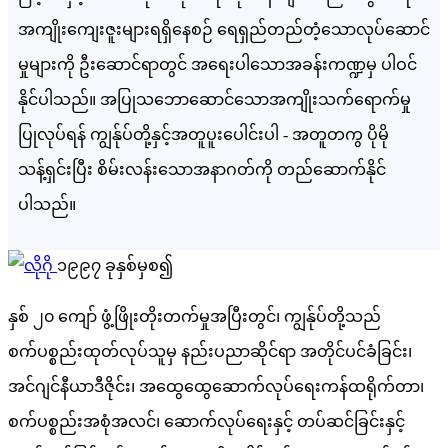
အကျိုးကျေးဇူးများရရှိနေစဉ် ရေရှည်တည်တံ့သောလုပ်ဆောင်
မှုများကို ဦးဆောင်ရာတွင် အရေးပါသောအခန်းကဏ္ဍမှ ပါဝင်
နိုင်ပါသည်။ အပြုသဘောဆောင်သောအကျိုးသက်ရောက်မှု
ပြုလုပ်ရန် ကျွန်ုပ်တို့နှင့်အတူပူးပေါင်းပါ - အတူတကွ ပိုမို
သန့်ရှင်းပြီး စိမ်းလန်းသောအနာဂတ်ကို တည်ဆောက်နိုင်
ပါသည်။
၁၉၉၇ ခုနှစ်မှစ၍
နှစ် ၂၀ ကျော် ဖွံ့ဖြိုးတိုးတက်မှုအပြီးတွင်၊ ကျွန်ုပ်တို့သည်
စက်ပစ္စည်းထုတ်လုပ်သူမှ နည်းပညာဆိုင်ရာ အတိုင်ပင်ခံခြင်း၊
အင်ဂျင်နီယာဒီဇိုင်း၊ အထွေထွေဆောက်လုပ်ရေးကန်ထရိုက်တာ၊
စက်ပစ္စည်းအစုံအလင်၊ ဆောက်လုပ်ရေးနှင့် တပ်ဆင်ခြင်းနှင့်