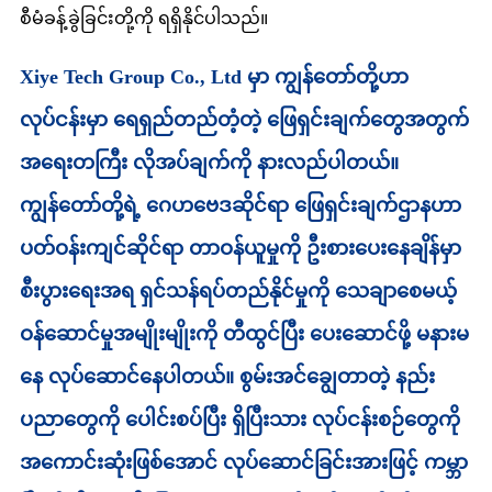
စီမံခန့်ခွဲခြင်းတို့ကို ရရှိနိုင်ပါသည်။
Xiye Tech Group Co., Ltd မှာ ကျွန်တော်တို့ဟာ
လုပ်ငန်းမှာ ရေရှည်တည်တံ့တဲ့ ဖြေရှင်းချက်တွေအတွက်
အရေးတကြီး လိုအပ်ချက်ကို နားလည်ပါတယ်။
ကျွန်တော်တို့ရဲ့ ဂေဟဗေဒဆိုင်ရာ ဖြေရှင်းချက်ဌာနဟာ
ပတ်ဝန်းကျင်ဆိုင်ရာ တာဝန်ယူမှုကို ဦးစားပေးနေချိန်မှာ
စီးပွားရေးအရ ရှင်သန်ရပ်တည်နိုင်မှုကို သေချာစေမယ့်
ဝန်ဆောင်မှုအမျိုးမျိုးကို တီထွင်ပြီး ပေးဆောင်ဖို့ မနားမ
နေ လုပ်ဆောင်နေပါတယ်။ စွမ်းအင်ချွေတာတဲ့ နည်း
ပညာတွေကို ပေါင်းစပ်ပြီး ရှိပြီးသား လုပ်ငန်းစဉ်တွေကို
အကောင်းဆုံးဖြစ်အောင် လုပ်ဆောင်ခြင်းအားဖြင့် ကမ္ဘာ