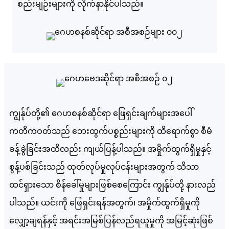
စည်းမျဉ်းများကို လိုက်နာနိုင်ပါသည်။
ကျွန်ုပ်တို့၏ ဂေဟစနစ်ဆိုင်ရာ ဖြေရှင်းချက်များအပေါ်
ကတိကဝတ်သည် ဘေးထွက်ပစ္စည်းများကို ထိရောက်စွာ စီမံ
ခန့်ခွဲခြင်းအထိလည်း ကျယ်ပြန့်ပါသည်။ အမှိုက်ထွက်ရှိမှုနှင့်
စွန့်ပစ်ခြင်းသည် ထုတ်လုပ်မှုလုပ်ငန်းများအတွက် သိသာ
ထင်ရှားသော စိန်ခေါ်မှုများဖြစ်စေကြောင်း ကျွန်ုပ်တို့ နားလည်
ပါသည်။ ယင်းကို ဖြေရှင်းရန်အတွက်၊ အမှိုက်ထွက်ရှိမှုကို
လျှော့ချရန်နှင့် အရင်းအမြစ်ပြန်လည်ရယူမှုကို အမြင့်ဆုံးဖြစ်