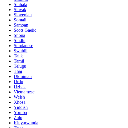
Sinhala
Slovak
Slovenian
Somali
Samoan
Scots Gaelic
Shona
Sindhi
Sundanese
Swahili
Tajik
Tamil
Telugu
Thai
Ukrainian
Urdu
Uzbek
Vietnamese
Welsh
Xhosa
Yiddish
Yoruba
Zulu
Kinyarwanda
Tatar