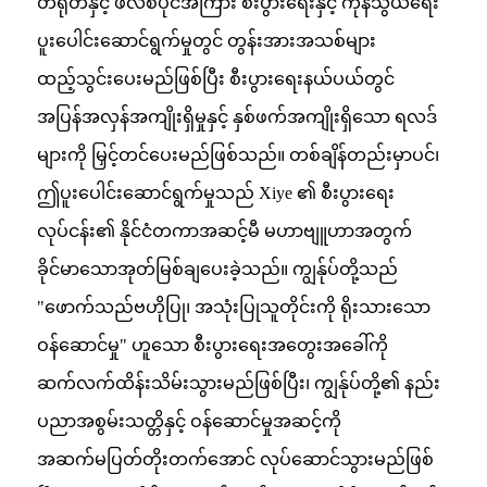
တရုတ်နှင့် ဖိလစ်ပိုင်အကြား စီးပွားရေးနှင့် ကုန်သွယ်ရေး
ပူးပေါင်းဆောင်ရွက်မှုတွင် တွန်းအားအသစ်များ
ထည့်သွင်းပေးမည်ဖြစ်ပြီး စီးပွားရေးနယ်ပယ်တွင်
အပြန်အလှန်အကျိုးရှိမှုနှင့် နှစ်ဖက်အကျိုးရှိသော ရလဒ်
များကို မြှင့်တင်ပေးမည်ဖြစ်သည်။ တစ်ချိန်တည်းမှာပင်၊
ဤပူးပေါင်းဆောင်ရွက်မှုသည် Xiye ၏ စီးပွားရေး
လုပ်ငန်း၏ နိုင်ငံတကာအဆင့်မီ မဟာဗျူဟာအတွက်
ခိုင်မာသောအုတ်မြစ်ချပေးခဲ့သည်။ ကျွန်ုပ်တို့သည်
"ဖောက်သည်ဗဟိုပြု၊ အသုံးပြုသူတိုင်းကို ရိုးသားသော
ဝန်ဆောင်မှု" ဟူသော စီးပွားရေးအတွေးအခေါ်ကို
ဆက်လက်ထိန်းသိမ်းသွားမည်ဖြစ်ပြီး၊ ကျွန်ုပ်တို့၏ နည်း
ပညာအစွမ်းသတ္တိနှင့် ဝန်ဆောင်မှုအဆင့်ကို
အဆက်မပြတ်တိုးတက်အောင် လုပ်ဆောင်သွားမည်ဖြစ်