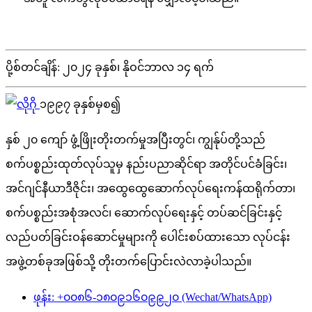
ပို့စ်တင်ချိန်: ၂၀၂၄ ခုနှစ်၊ နိုဝင်ဘာလ ၁၄ ရက်
၁၉၉၇ ခုနှစ်မှစ၍
နှစ် ၂၀ ကျော် ဖွံ့ဖြိုးတိုးတက်မှုအပြီးတွင်၊ ကျွန်ုပ်တို့သည်
စက်ပစ္စည်းထုတ်လုပ်သူမှ နည်းပညာဆိုင်ရာ အတိုင်ပင်ခံခြင်း၊
အင်ဂျင်နီယာဒီဇိုင်း၊ အထွေထွေဆောက်လုပ်ရေးကန်ထရိုက်တာ၊
စက်ပစ္စည်းအစုံအလင်၊ ဆောက်လုပ်ရေးနှင့် တပ်ဆင်ခြင်းနှင့်
လည်ပတ်ခြင်းဝန်ဆောင်မှုများကို ပေါင်းစပ်ထားသော လုပ်ငန်း
အဖွဲ့တစ်ခုအဖြစ်သို့ တိုးတက်ပြောင်းလဲလာခဲ့ပါသည်။
ဖုန်း: +၀၀၈၆-၁၈၀၉၁၆၀၉၉၂၀ (Wechat/WhatsApp)