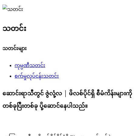
သတင်း
သတင်းများ
ကုမ္ပဏီသတင်း
စက်မှုလုပ်ငန်းသတင်း
ဆောင်းရာသီတွင် ဇွဲလုံ့လ │ ဖိလစ်ပိုင်ရှိ စီမံကိန်းများကို
တစ်ခုပြီးတစ်ခု ပို့ဆောင်နေပါသည်။