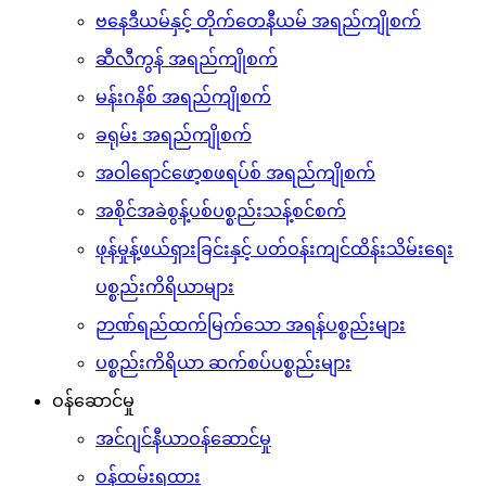
ဗနေဒီယမ်နှင့် တိုက်တေနီယမ် အရည်ကျိုစက်
ဆီလီကွန် အရည်ကျိုစက်
မန်းဂနိစ် အရည်ကျိုစက်
ခရုမ်း အရည်ကျိုစက်
အဝါရောင်ဖော့စဖရပ်စ် အရည်ကျိုစက်
အစိုင်အခဲစွန့်ပစ်ပစ္စည်းသန့်စင်စက်
ဖုန်မှုန့်ဖယ်ရှားခြင်းနှင့် ပတ်ဝန်းကျင်ထိန်းသိမ်းရေး
ပစ္စည်းကိရိယာများ
ဉာဏ်ရည်ထက်မြက်သော အရန်ပစ္စည်းများ
ပစ္စည်းကိရိယာ ဆက်စပ်ပစ္စည်းများ
ဝန်ဆောင်မှု
အင်ဂျင်နီယာဝန်ဆောင်မှု
ဝန်ထမ်းရထား