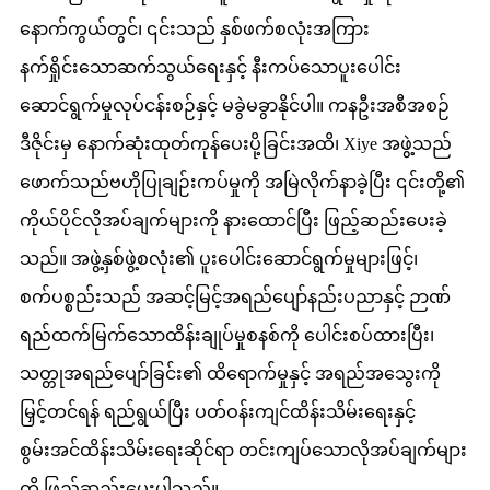
နောက်ကွယ်တွင်၊ ၎င်းသည် နှစ်ဖက်စလုံးအကြား
နက်ရှိုင်းသောဆက်သွယ်ရေးနှင့် နီးကပ်သောပူးပေါင်း
ဆောင်ရွက်မှုလုပ်ငန်းစဉ်နှင့် မခွဲမခွာနိုင်ပါ။ ကနဦးအစီအစဉ်
ဒီဇိုင်းမှ နောက်ဆုံးထုတ်ကုန်ပေးပို့ခြင်းအထိ၊ Xiye အဖွဲ့သည်
ဖောက်သည်ဗဟိုပြုချဉ်းကပ်မှုကို အမြဲလိုက်နာခဲ့ပြီး ၎င်းတို့၏
ကိုယ်ပိုင်လိုအပ်ချက်များကို နားထောင်ပြီး ဖြည့်ဆည်းပေးခဲ့
သည်။ အဖွဲ့နှစ်ဖွဲ့စလုံး၏ ပူးပေါင်းဆောင်ရွက်မှုများဖြင့်၊
စက်ပစ္စည်းသည် အဆင့်မြင့်အရည်ပျော်နည်းပညာနှင့် ဉာဏ်
ရည်ထက်မြက်သောထိန်းချုပ်မှုစနစ်ကို ပေါင်းစပ်ထားပြီး၊
သတ္တုအရည်ပျော်ခြင်း၏ ထိရောက်မှုနှင့် အရည်အသွေးကို
မြှင့်တင်ရန် ရည်ရွယ်ပြီး ပတ်ဝန်းကျင်ထိန်းသိမ်းရေးနှင့်
စွမ်းအင်ထိန်းသိမ်းရေးဆိုင်ရာ တင်းကျပ်သောလိုအပ်ချက်များ
ကို ဖြည့်ဆည်းပေးပါသည်။