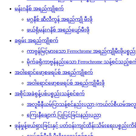
မန်းဂနိစ် အရည်ကျိုစက်
မဂ္ဂနီစ် ဆီလီကွန် အရည်ကျို မီးဖို
ဖယ်ရိုမန်းဂနိစ် အရည်ပျော်မီးဖို
ခရုမ်း အရည်ကျိုစက်
ကာဗွန်မြင့်မားသော Ferrochrome အရည်ကျိုမီးဖိုပစ္စည
မိုက်ခရိုကာဗွန်နည်းသော Ferrochrome သန့်စင်သည့်စက
အဝါရောင်ဖော့စဖရပ်စ် အရည်ကျိုစက်
အဝါရောင်ဖော့စဖရပ်စ် အရည်ကျိုမီးဖို
အစိုင်အခဲစွန့်ပစ်ပစ္စည်းသန့်စင်စက်
အလူမီနီယမ်ပြာသန့်စင်နည်းပညာ (ကယ်လ်စီယမ်အလူမီနိ
ကြေးနီချောက် ပြုပြင်ခြင်းနည်းပညာ
ဖုန်မှုန့်ဖယ်ရှားခြင်းနှင့် ပတ်ဝန်းကျင်ထိန်းသိမ်းရေးပစ္စည်းက