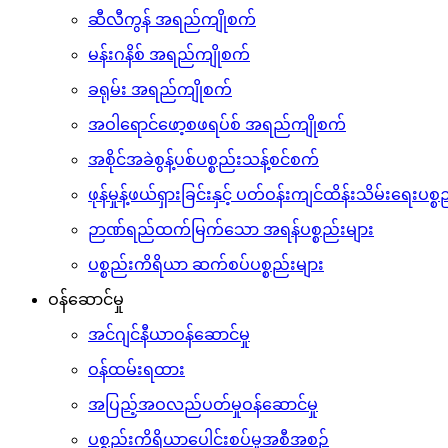
ဆီလီကွန် အရည်ကျိုစက်
မန်းဂနိစ် အရည်ကျိုစက်
ခရုမ်း အရည်ကျိုစက်
အဝါရောင်ဖော့စဖရပ်စ် အရည်ကျိုစက်
အစိုင်အခဲစွန့်ပစ်ပစ္စည်းသန့်စင်စက်
ဖုန်မှုန့်ဖယ်ရှားခြင်းနှင့် ပတ်ဝန်းကျင်ထိန်းသိမ်းရေးပစ
ဉာဏ်ရည်ထက်မြက်သော အရန်ပစ္စည်းများ
ပစ္စည်းကိရိယာ ဆက်စပ်ပစ္စည်းများ
ဝန်ဆောင်မှု
အင်ဂျင်နီယာဝန်ဆောင်မှု
ဝန်ထမ်းရထား
အပြည့်အဝလည်ပတ်မှုဝန်ဆောင်မှု
ပစ္စည်းကိရိယာပေါင်းစပ်မှုအစီအစဉ်