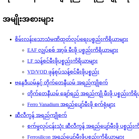
အမျိုးအစားများ
စိမ်းလန်းသောသံမဏိထုတ်လုပ်ရေးပစ္စည်းကိရိယာများ
EAF လျှပ်စစ် အာ့ခ် မီးဖို ပစ္စည်းကိရိယာများ
LF သန့်စင်မီးဖိုပစ္စည်းကိရိယာများ
VD/VOD ဖုန်စုပ်သန့်စင်မီးဖိုပစ္စည်း
ဗနေဒီယမ်နှင့် တိုက်တေနီယမ် အရည်ကျိုစက်
တိုက်တေနီယမ် ချော်ရည် အရည်ကျို မီးဖို ပစ္စည်းကိရ
Ferro Vanadium အရည်ပျော်မီးဖို စက်ရုံများ
ဆီလီကွန် အရည်ကျိုစက်
စက်မှုလုပ်ငန်းသုံး ဆီလီကွန် အရည်ပျော်မီးဖို ပစ္စည်း
Ferrosilicon အရည်ပျော်မီးဖိုပစ္စည်းကိရိယာများ