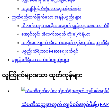
လျှပ်စစ်မီးဖို မီးခိုးငွေ့သန့်စင်စနစ်
အပူချိန်မြင့် မီးဖိုဓာတ်ငွေ့သန့်စင်စနစ်
ဉာဏ်ရည်ထက်မြက်သော အရန်ပစ္စည်းများ
အီလက်ထရုဒ် အလိုအလျောက် ရှည်လျားစေသော ကိရ
အော့ဖ်လိုင်း အီလက်ထရုတ် တိုးချဲ့ကိရိယာ
အလိုအလျောက် အီလက်ထရုတ် တွန်းထုတ်သည့် ကိရ
ပစ္စည်းကိရိယာစစ်ဆေးရေးစက်ရုပ်
ပစ္စည်းကိရိယာ ဆက်စပ်ပစ္စည်းများ
လူကြိုက်များသော ထုတ်ကုန်များ
သံမဏိသတ္တုအတွက် လျှပ်စစ်အာ့ခ်မီးဖို (EAF)