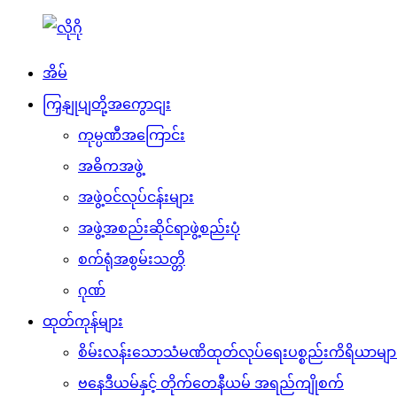
အိမ်
ကြှနျုပျတို့အကွောငျး
ကုမ္ပဏီအကြောင်း
အဓိကအဖွဲ့
အဖွဲ့ဝင်လုပ်ငန်းများ
အဖွဲ့အစည်းဆိုင်ရာဖွဲ့စည်းပုံ
စက်ရုံအစွမ်းသတ္တိ
ဂုဏ်
ထုတ်ကုန်များ
စိမ်းလန်းသောသံမဏိထုတ်လုပ်ရေးပစ္စည်းကိရိယာမျာ
ဗနေဒီယမ်နှင့် တိုက်တေနီယမ် အရည်ကျိုစက်