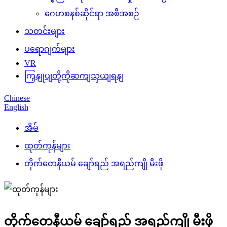
ဂေဟစနစ်ဆိုင်ရာ အစီအစဉ်
သတင်းများ
ပရောဂျက်များ
VR
ကြှနျုပျတို့ကိုဆကျသှယျရနျ
Chinese
English
အိမ်
ထုတ်ကုန်များ
တိုက်တေနီယမ် ချော်ရည် အရည်ကျို မီးဖို
တိုက်တေနီယမ် ချော်ရည် အရည်ကျို မီးဖို