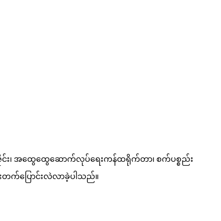
ီယာဒီဇိုင်း၊ အထွေထွေဆောက်လုပ်ရေးကန်ထရိုက်တာ၊ စက်ပစ္စည်း
တိုးတက်ပြောင်းလဲလာခဲ့ပါသည်။