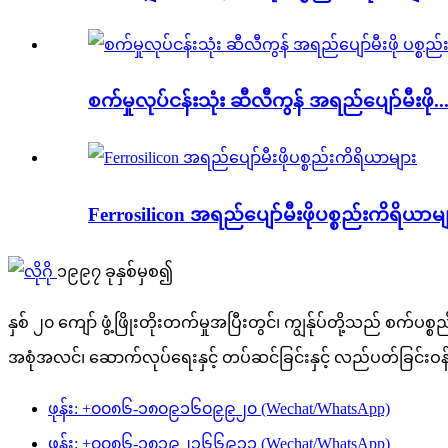
စက်မှုလုပ်ငန်းသုံး ဆီလီကွန် အရည်ပျော်မီးဖို..
Ferrosilicon အရည်ပျော်မီးဖိုပစ္စည်းကိရိယာမ
၁၉၉၇ ခုနှစ်မှစ၍
နှစ် ၂၀ ကျော် ဖွံ့ဖြိုးတိုးတက်မှုအပြီးတွင်၊ ကျွန်ုပ်တို့သည် စ
အစုံအလင်၊ ဆောက်လုပ်ရေးနှင့် တပ်ဆင်ခြင်းနှင့် လည်ပတ်ခြင်းဝန်
ဖုန်း: +၀၀၈၆-၁၈၀၉၁၆၀၉၉၂၀ (Wechat/WhatsApp)
ဖုန်း: +၀၀၈၆-၁၈၁၉၂၃၆၆၉၃၁ (Wechat/WhatsApp)