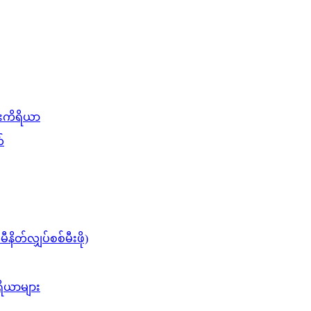
်းကိရိယာ
်
တ်လျှပ်စစ်မီးဖို)
ိရိယာများ