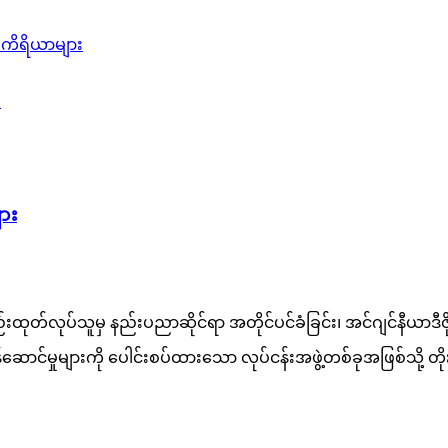
.
ျား
က်ပစ္စည်းထုတ်လုပ်သူမှ နည်းပညာဆိုင်ရာ အတိုင်ပင်ခံခြင်း၊ အင်ဂျင်န
ဆောင်မှုများကို ပေါင်းစပ်ထားသော လုပ်ငန်းအဖွဲ့တစ်ခုအဖြစ်သို့ 