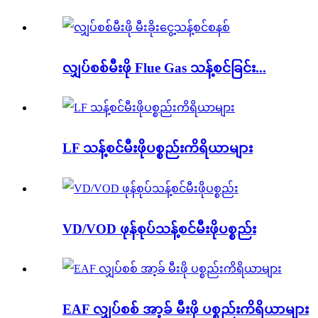
လျှပ်စစ်မီးဖို Flue Gas သန့်စင်ခြင်း...
LF သန့်စင်မီးဖိုပစ္စည်းကိရိယာများ
VD/VOD ဖုန်စုပ်သန့်စင်မီးဖိုပစ္စည်း
EAF လျှပ်စစ် အာ့ခ် မီးဖို ပစ္စည်းကိရိယာများ